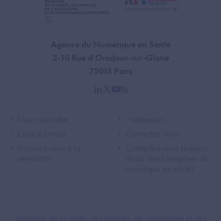
Agence du Numérique en Santé
2-10 Rue d'Oradour-sur-Glane
75015 Paris
linkedin
twitter
youtube
rss
Footer Left ANS
Footer Right A
Nous rejoindre
Webinaires
Espace presse
Contactez-nous
Inscrivez-vous à la
Contactez-nous (support
newsletter
dédié aux Entreprises du
numérique en santé)
Footer Bottom ANS
Ministère de la santé, des familles, de l'autonomie et des