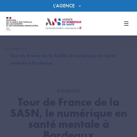
Panneau de gestion des cookies
L'AGENCE
Men
Accueil
Tour de France de la SASN, le numérique en santé
mentale à Bordeaux
ÉVÉNEMENT
Tour de France de la
SASN, le numérique en
santé mentale à
Bordeaux