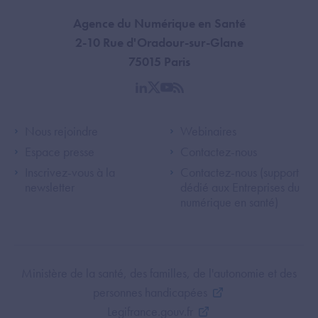
Agence du Numérique en Santé
2-10 Rue d'Oradour-sur-Glane
75015 Paris
linkedin
twitter
youtube
rss
Footer Left ANS
Footer Right A
Nous rejoindre
Webinaires
Espace presse
Contactez-nous
Inscrivez-vous à la
Contactez-nous (support
newsletter
dédié aux Entreprises du
numérique en santé)
Footer Bottom ANS
Ministère de la santé, des familles, de l'autonomie et des
personnes handicapées
Legifrance.gouv.fr