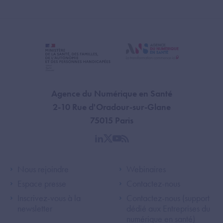
Agence du Numérique en Santé
2-10 Rue d'Oradour-sur-Glane
75015 Paris
linkedin
twitter
youtube
rss
Footer Left ANS
Footer Right A
Nous rejoindre
Webinaires
Espace presse
Contactez-nous
Inscrivez-vous à la
Contactez-nous (support
newsletter
dédié aux Entreprises du
numérique en santé)