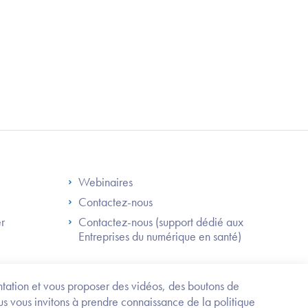
S
Footer Right ANS
Webinaires
Contactez-nous
er
Contactez-nous (support dédié aux
Entreprises du numérique en santé)
Besoin
d'être
guidé
entation et vous proposer des vidéos, des boutons de
?
us vous invitons à prendre connaissance de la politique
Trouvez