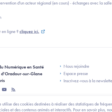
ntervention d'un acteur régional (en cours) - échanges avec la salle
n
r en ligne ?
cliquez ici.
Footer Left AN
Nous rejoindre
du Numérique en Santé
Espace presse
 d'Oradour-sur-Glane
ris
Inscrivez-vous à la newslett
tter
youtube
rss
 utilise des cookies destinées à réaliser des statistiques de fréqu
les et des contenus animés et interactifs. Pour en savoir plus, no