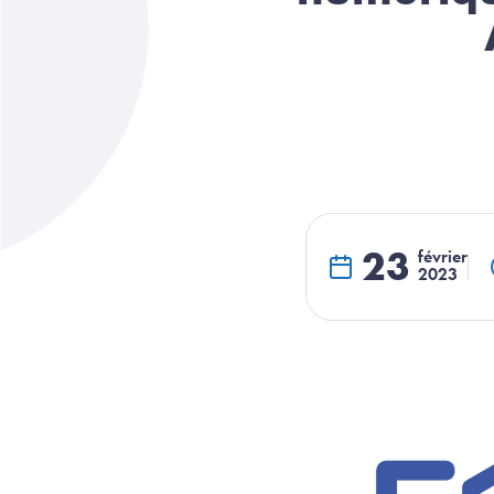
23
février
2023