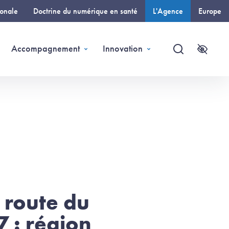
ionale
Doctrine du numérique en santé
L'Agence
Europe
(page courante)
Accompagnement
Innovation
Recherche
Accessi
e route du
 : région