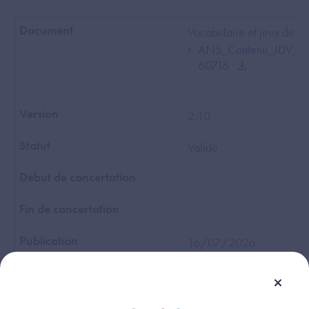
Vocabulaire et jeux de va
ANS_Contenu_JDV_v
60716
2.10
Validé
16/07/2026