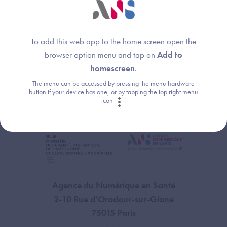
To add this web app to the home screen open the
Liens internes
browser option menu and tap on
Add to
homescreen
.
Espace de publication CI-SIS
The menu can be accessed by pressing the menu hardware
button if your device has one, or by tapping the top right menu
icon
.
Agence du Numérique en Santé
2-10 Rue d'Oradour-sur-Glane
75015 Paris