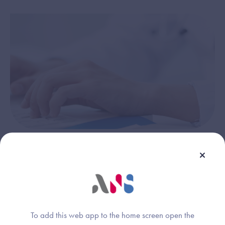
Attention
Prêter votre carte CPS vous expose au risque
d'usurpation de votre identité de professionnel de
To add this web app to the home screen open the
santé. Prêter votre carte CPS vous expose au