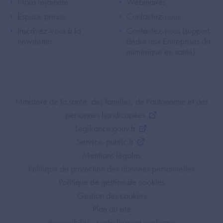
Footer Left ANS
Footer Right A
Nous rejoindre
Webinaires
Espace presse
Contactez-nous
Inscrivez-vous à la
Contactez-nous (support
newsletter
dédié aux Entreprises du
numérique en santé)
Footer Bottom ANS
Ministère de la santé, des familles, de l'autonomie et des
personnes handicapées
Legifrance.gouv.fr
Service-public.fr
Mentions légales
Politique de protection des données personnelles
Politique de gestion de cookies
Gestion des cookies
Plan du site
Accessibilité : partiellement conforme