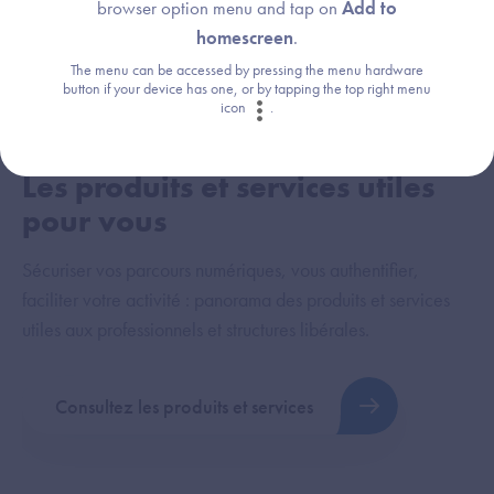
browser option menu and tap on
Add to
risque qu'un individu tiers, en votre nom, consulte
homescreen
.
ou signe des documents de santé.
The menu can be accessed by pressing the menu hardware
button if your device has one, or by tapping the top right menu
icon
.
Les produits et services utiles
pour vous
Sécuriser vos parcours numériques, vous authentifier,
faciliter votre activité : panorama des produits et services
utiles aux professionnels et structures libérales.
Consultez les produits et services