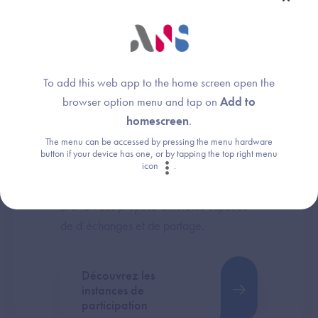
To add this web app to the home screen open the
browser option menu and tap on
Add to
Vous souhaitez
homescreen
.
participer aux
The menu can be accessed by pressing the menu hardware
grands projets de la
button if your device has one, or by tapping the top right menu
icon
.
e-santé ?
L’ANS vous propose différents espaces
de d’échanges et de partage.
Découvrez les
instances de
participation