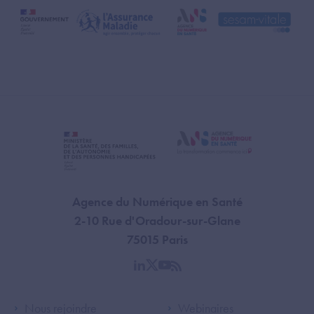
Agence du Numérique en Santé
2-10 Rue d'Oradour-sur-Glane
75015 Paris
linkedin
twitter
youtube
rss
Footer Left ANS
Footer Right A
Nous rejoindre
Webinaires