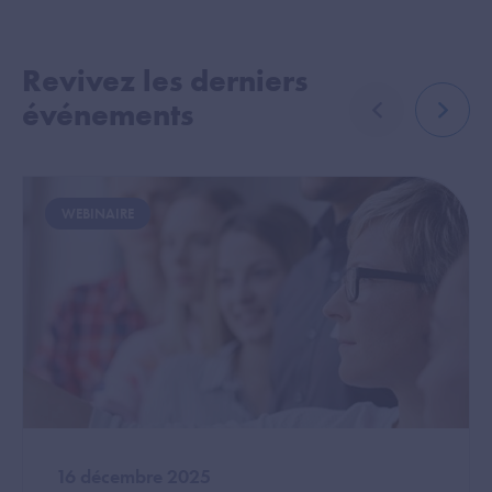
Revivez les derniers
événements
élément précé
élémen
Image
WEBINAIRE
16 décembre 2025