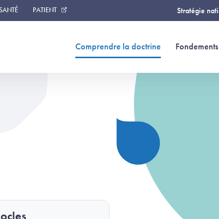
 SANTÉ
PATIENT
Stratégie nat
(page courante)
Comprendre la doctrine
Fondements 
socles