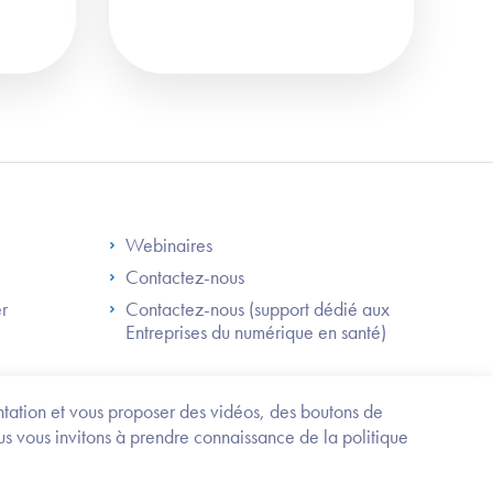
S
Footer Right ANS
Webinaires
Contactez-nous
er
Contactez-nous (support dédié aux
Entreprises du numérique en santé)
Besoin
d'être
guidé
entation et vous proposer des vidéos, des boutons de
?
us vous invitons à prendre connaissance de la politique
Trouvez
l'information
ou
Service-public.fr
Mentions légales