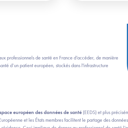
 aux professionnels de santé en France d’accéder, de manière
anté d’un patient européen, stockés dans l'infrastructure
space européen des données de santé
(EEDS) et plus précisém
 Européenne et les États membres facilitent le partage des donnée
e résidence. Ceci implique de donner au professionnel de santé l