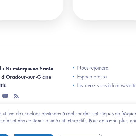
Footer Left AN
Nous rejoindre
du Numérique en Santé
Espace presse
 d'Oradour-sur-Glane
ris
Inscrivez-vous à la newslett
tter
youtube
rss
 utilise des cookies destinées à réaliser des statistiques de fréqu
les et des contenus animés et interactifs. Pour en savoir plus, no
onomie et des personnes handicapées
Legifrance.gouv.fr