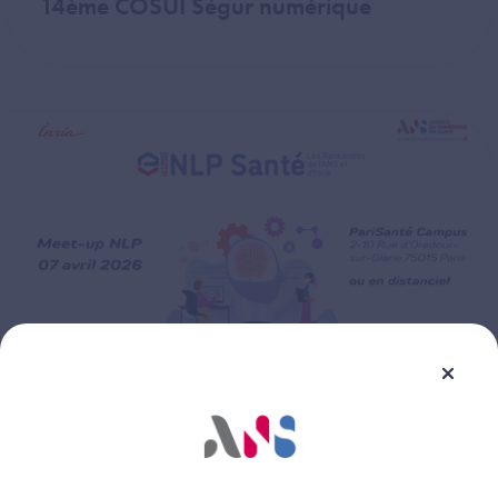
14ème COSUI Ségur numérique
Image
07 avril 2026
Meet-up NLP Santé