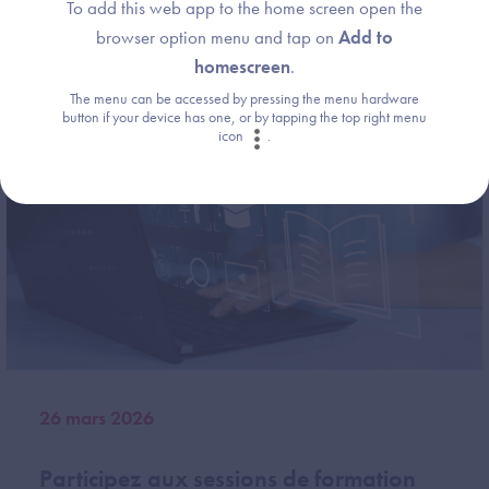
To add this web app to the home screen open the
browser option menu and tap on
Add to
homescreen
.
The menu can be accessed by pressing the menu hardware
Image
button if your device has one, or by tapping the top right menu
icon
.
26 mars 2026
Participez aux sessions de formation