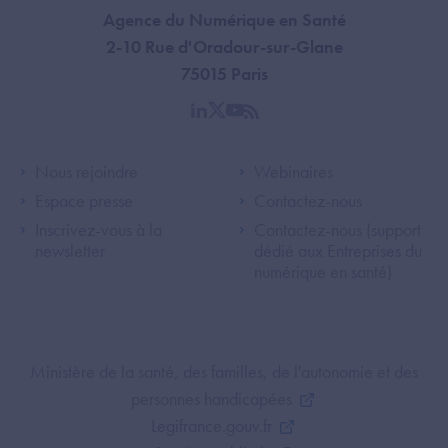
Agence du Numérique en Santé
2-10 Rue d'Oradour-sur-Glane
75015 Paris
linkedin
twitter
youtube
rss
Footer Left ANS
Footer Right A
Nous rejoindre
Webinaires
Espace presse
Contactez-nous
Inscrivez-vous à la
Contactez-nous (support
newsletter
dédié aux Entreprises du
numérique en santé)
Footer Bottom ANS
Ministère de la santé, des familles, de l'autonomie et des
personnes handicapées
Legifrance.gouv.fr