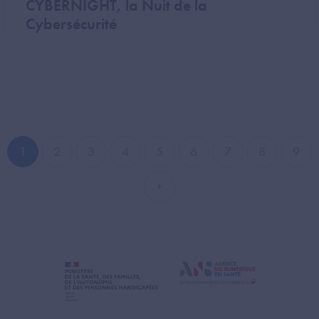
CYBERNIGHT, la Nuit de la
Cybersécurité
1
2
3
4
5
6
7
8
9
Page courante
Page
Page
Page
Page
Page
Page
Page
Pag
Page suivante