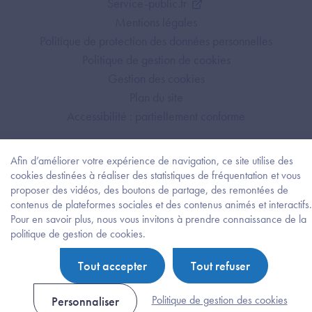
Service-public.fr
Mentions légales
Politique de protection des données personnelles
Politique de gestion de cookies
Gestion des cookies
Plan du site
Accessibilité : partiellement conforme
Afin d’améliorer votre expérience de navigation, ce site utilise des
cookies destinées à réaliser des statistiques de fréquentation et vous
proposer des vidéos, des boutons de partage, des remontées de
contenus de plateformes sociales et des contenus animés et interactifs.
Pour en savoir plus, nous vous invitons à prendre connaissance de la
Besoi
politique de gestion de cookies.
d'être
guidé
Tout accepter
Tout refuser
?
Trouv
l'info
Politique de gestion des cookies
Personnaliser
ou