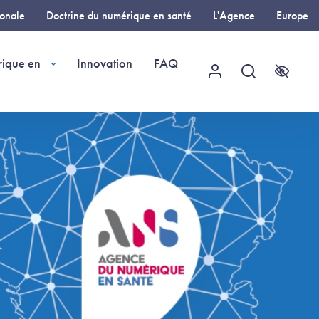
ionale
Doctrine du numérique en santé
L'Agence
Europe
rique en
Innovation
FAQ
Menu utilisateur
Recherche
Accessi