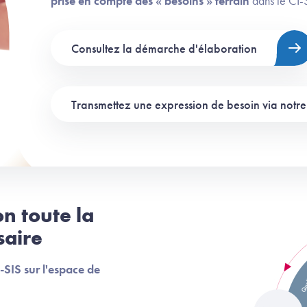
prise en compte des « besoins » terrain
dans le CI-S
Consultez la démarche d'élaboration
Transmettez une expression de besoin via notre
on toute la
saire
-SIS sur l'espace de