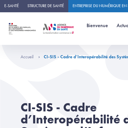
Panneau de gestion des cookies
E-SANTÉ
STRUCTURE DE SANTÉ
ENTREPRISE DU NUMÉRIQUE EN
(page courante)
Bienvenue
Actua
Accueil
CI-SIS - Cadre d’Interopérabilité des Syst
CI-SIS - Cadre
d’Interopérabilité 