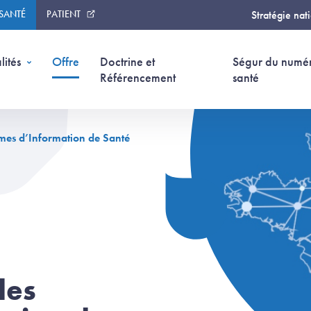
 SANTÉ
PATIENT
Stratégie nat
(page courante)
lités
Offre
Doctrine et
Ségur du numé
Référencement
santé
èmes d’Information de Santé
des