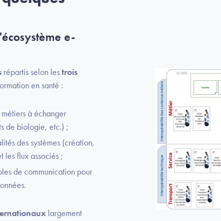
l'écosystème e-
s
répartis selon les
trois
formation en santé :
s métiers à échanger
 de biologie, etc.) ;
alités des systèmes (création,
les flux associés ;
ocoles de communication pour
données.
ternationaux
largement