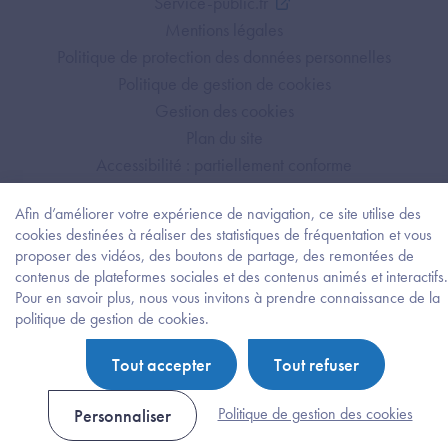
Service-public.fr
Mentions légales
Politique de protection des données personnelles
Politique de gestion de cookies
Gestion des cookies
Plan du site
Accessibilité : partiellement conforme
Afin d’améliorer votre expérience de navigation, ce site utilise des
cookies destinées à réaliser des statistiques de fréquentation et vous
proposer des vidéos, des boutons de partage, des remontées de
contenus de plateformes sociales et des contenus animés et interactifs.
Pour en savoir plus, nous vous invitons à prendre connaissance de la
Besoi
politique de gestion de cookies.
d'être
guidé
Tout accepter
Tout refuser
?
Trouv
l'info
Politique de gestion des cookies
Personnaliser
ou
la