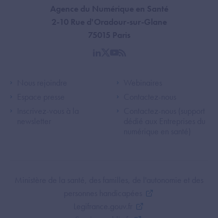
Agence du Numérique en Santé
2-10 Rue d'Oradour-sur-Glane
75015 Paris
linkedin
twitter
youtube
rss
Footer Left ANS
Footer Right A
Nous rejoindre
Webinaires
Espace presse
Contactez-nous
Inscrivez-vous à la
Contactez-nous (support
newsletter
dédié aux Entreprises du
numérique en santé)
Footer Bottom ANS
Ministère de la santé, des familles, de l'autonomie et des
personnes handicapées
Legifrance.gouv.fr