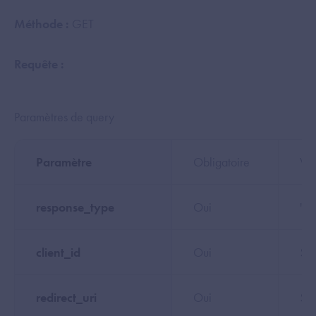
Méthode :
GET
Requête :
Paramètres de query
Paramètre
Obligatoire
Val
response_type
Oui
'co
client_id
Oui
${c
redirect_uri
Oui
${c