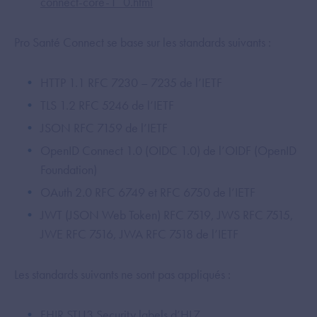
connect-core-1_0.html
Pro Santé Connect se base sur les standards suivants :
HTTP 1.1 RFC 7230 – 7235 de l’IETF
TLS 1.2 RFC 5246 de l’IETF
JSON RFC 7159 de l’IETF
OpenID Connect 1.0 (OIDC 1.0) de l’OIDF (OpenID
Foundation)
OAuth 2.0 RFC 6749 et RFC 6750 de l’IETF
JWT (JSON Web Token) RFC 7519, JWS RFC 7515,
JWE RFC 7516, JWA RFC 7518 de l’IETF
Les standards suivants ne sont pas appliqués :
FHIR STU3 Security labels d’HL7