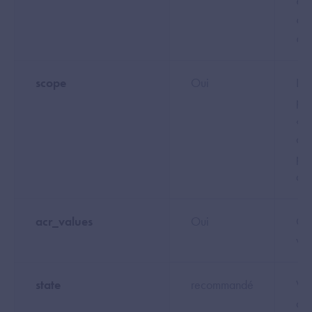
êtr
à l
de 
scope
Oui
Le 
pre
« o
com
plu
dis
acr_values
Oui
Ce 
val
state
recommandé
Val
alé