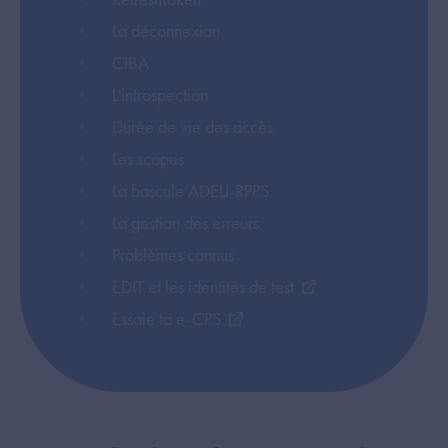
La déconnexion
CIBA
L'introspection
Durée de vie des accès
Les scopes
La bascule ADELI-RPPS
La gestion des erreurs
Problèmes connus
EDIT et les identités de test
Essaie ta e-CPS