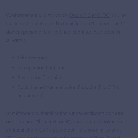
Conformément aux standards
Oauth 2.0 et OIDC
, les
FS utilisant la méthode d’authentification "tls_client_auth"
doivent présenter leur certificat client sur les endpoints
suivants :
Token Endoint
Introspection Endpoint
Revocation Endpoint
Backchannel Authentication Endpoint (flux CIBA
uniquement)
La méthode d’authentification sur ces endpoints doit être
adaptée pour "tls_client_auth", avec la présentation du
certificat client X.509 pour établir la session mTLS avec
PSC, en lieu et place de la fourniture du Client_Secret.