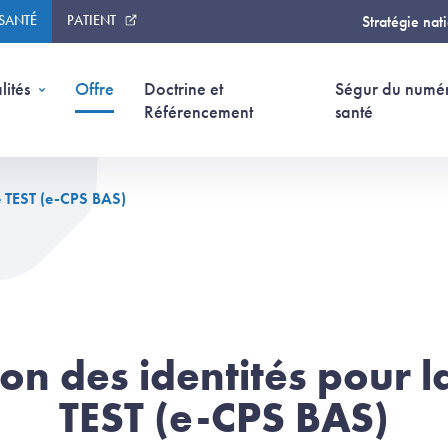
 SANTÉ
PATIENT
Stratégie nat
(page courante)
lités
Offre
Doctrine et
Ségur du numé
Référencement
santé
e TEST (e-CPS BAS)
on des identités pour 
TEST (e-CPS BAS)