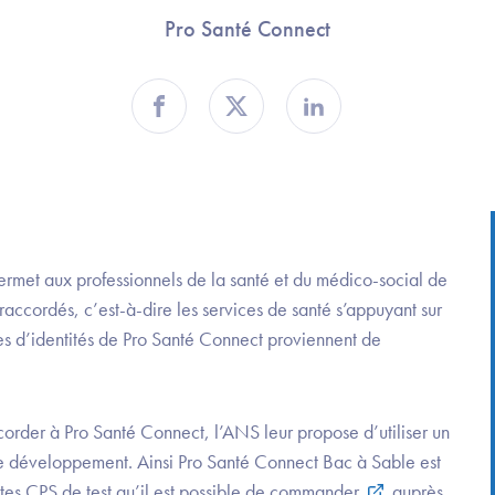
Pro Santé Connect
Partager sur Facebook
Partager sur Twitter
Partager sur Linkedin
 permet aux professionnels de la santé et du médico-social de
 raccordés, c’est-à-dire les services de santé s’appuyant sur
ées d’identités de Pro Santé Connect proviennent de
corder à Pro Santé Connect, l’ANS leur propose d’utiliser un
e développement. Ainsi Pro Santé Connect Bac à Sable est
artes CPS de test qu’il est possible de
commander
auprès