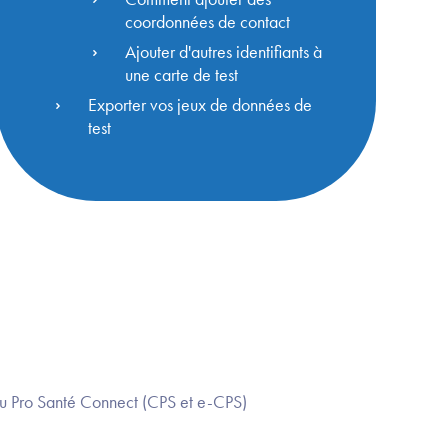
coordonnées de contact
Ajouter d'autres identifiants à
une carte de test
Exporter vos jeux de données de
test
ou Pro Santé Connect (CPS et e-CPS)