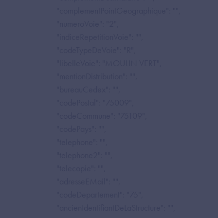
"complementPointGeographique": "",
"numeroVoie": "2",
"indiceRepetitionVoie": "",
"codeTypeDeVoie": "R",
"libelleVoie": "MOULIN VERT",
"mentionDistribution": "",
"bureauCedex": "",
"codePostal": "75009",
"codeCommune": "75109",
"codePays": "",
"telephone": "",
"telephone2": "",
"telecopie": "",
"adresseEMail": "",
"codeDepartement": "75",
"ancienIdentifiantDeLaStructure": "",