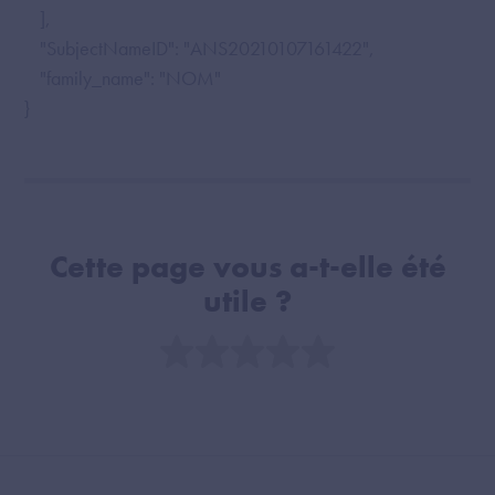
],
"SubjectNameID": "ANS20210107161422",
"family_name": "NOM"
}
Cette page vous a-t-elle été
utile ?
Note