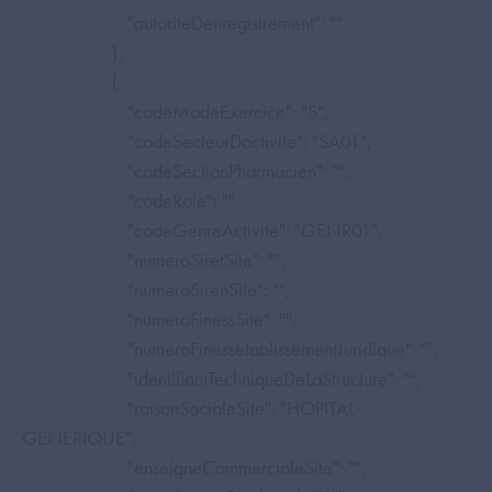
"autoriteDenregistrement": ""
},
{
"codeModeExercice": "S",
"codeSecteurDactivite": "SA01",
"codeSectionPharmacien": "",
"codeRole": "",
"codeGenreActivite": "GENR01",
"numeroSiretSite": "",
"numeroSirenSite": "",
"numeroFinessSite": "",
"numeroFinessetablissementJuridique": "",
"identifiantTechniqueDeLaStructure": "",
"raisonSocialeSite": "HOPITAL
GENERIQUE",
"enseigneCommercialeSite": "",