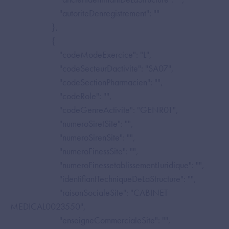
"autoriteDenregistrement": ""
},
{
"codeModeExercice": "L",
"codeSecteurDactivite": "SA07",
"codeSectionPharmacien": "",
"codeRole": "",
"codeGenreActivite": "GENR01",
"numeroSiretSite": "",
"numeroSirenSite": "",
"numeroFinessSite": "",
"numeroFinessetablissementJuridique": "",
"identifiantTechniqueDeLaStructure": "",
"raisonSocialeSite": "CABINET
MEDICAL0023550",
"enseigneCommercialeSite": "",