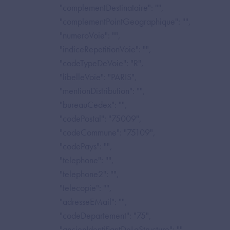
"complementDestinataire": "",
"complementPointGeographique": "",
"numeroVoie": "",
"indiceRepetitionVoie": "",
"codeTypeDeVoie": "R",
"libelleVoie": "PARIS",
"mentionDistribution": "",
"bureauCedex": "",
"codePostal": "75009",
"codeCommune": "75109",
"codePays": "",
"telephone": "",
"telephone2": "",
"telecopie": "",
"adresseEMail": "",
"codeDepartement": "75",
"ancienIdentifiantDeLaStructure": "",