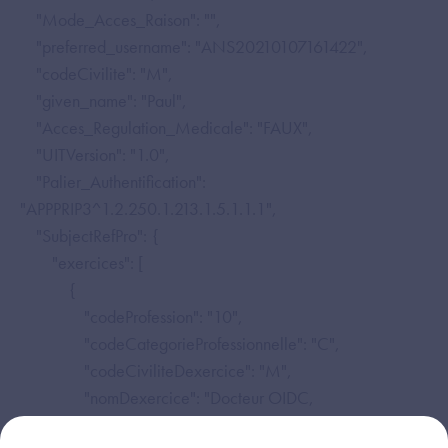
"Mode_Acces_Raison": "",
"preferred_username": "ANS20210107161422",
"codeCivilite": "M",
"given_name": "Paul",
"Acces_Regulation_Medicale": "FAUX",
"UITVersion": "1.0",
"Palier_Authentification":
"APPPRIP3^1.2.250.1.213.1.5.1.1.1",
"SubjectRefPro": {
"exercices": [
{
"codeProfession": "10",
"codeCategorieProfessionnelle": "C",
"codeCiviliteDexercice": "M",
"nomDexercice": "Docteur OIDC,
"prenomDexercice": "Paul",