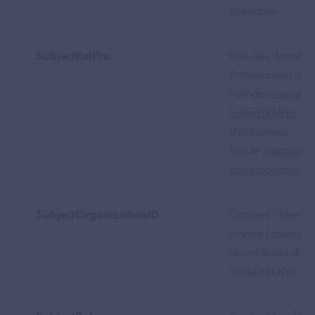
physiques.
SubjectRefPro
Liste des données
Professionnel du P
Voir des
exemples
SubjectRefPro
, po
d'utilisateurs.
Voir le
mapping D
correspondance 
SubjectOrganizationID
Contient l’identif
morale (structure 
des activités disp
SubjectRefPro.