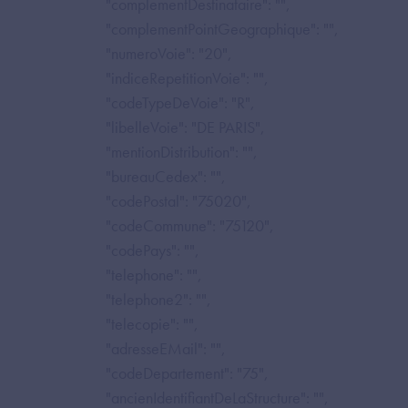
"complementDestinataire": "",
"complementPointGeographique": "",
"numeroVoie": "20",
"indiceRepetitionVoie": "",
"codeTypeDeVoie": "R",
"libelleVoie": "DE PARIS",
"mentionDistribution": "",
"bureauCedex": "",
"codePostal": "75020",
"codeCommune": "75120",
"codePays": "",
"telephone": "",
"telephone2": "",
"telecopie": "",
"adresseEMail": "",
"codeDepartement": "75",
"ancienIdentifiantDeLaStructure": "",