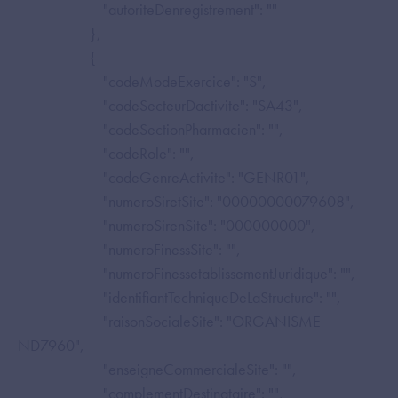
"autoriteDenregistrement": ""
},
{
"codeModeExercice": "S",
"codeSecteurDactivite": "SA43",
"codeSectionPharmacien": "",
"codeRole": "",
"codeGenreActivite": "GENR01",
"numeroSiretSite": "00000000079608",
"numeroSirenSite": "000000000",
"numeroFinessSite": "",
"numeroFinessetablissementJuridique": "",
"identifiantTechniqueDeLaStructure": "",
"raisonSocialeSite": "ORGANISME
ND7960",
"enseigneCommercialeSite": "",
"complementDestinataire": "",