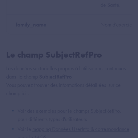
de Santé.
family_name
Nom d'exercice.
Le champ SubjectRefPro
Les données sectorielles propres à l'utilisateurs contenues
dans le champ
SubjectRefPro
Vous pouvez trouver des informations détaillées sur ce
champ ici :
Voir des
exemples pour le champs SubjectRefPro
,
pour différents types d'utilisateurs
Voir le
mapping Données UserInfo & correspondance
avec le MOS