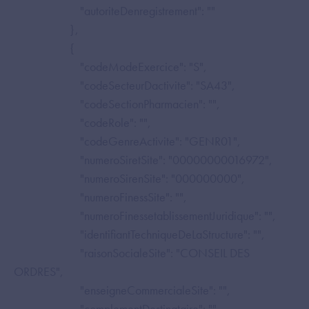
"autoriteDenregistrement": ""
},
{
"codeModeExercice": "S",
"codeSecteurDactivite": "SA43",
"codeSectionPharmacien": "",
"codeRole": "",
"codeGenreActivite": "GENR01",
"numeroSiretSite": "00000000016972",
"numeroSirenSite": "000000000",
"numeroFinessSite": "",
"numeroFinessetablissementJuridique": "",
"identifiantTechniqueDeLaStructure": "",
"raisonSocialeSite": "CONSEIL DES
ORDRES",
"enseigneCommercialeSite": "",
"complementDestinataire": "",