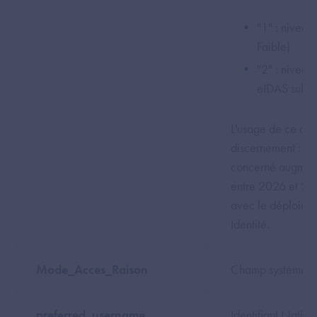
"1" : nivea
Faible)
"2" : niveau 
eIDAS substa
L'usage de ce cha
discernement : le 
concerné augment
entre 2026 et 20
avec le déploiem
Identité.
Mode_Acces_Raison
Champ systémati
preferred_username
Identifiant Nation