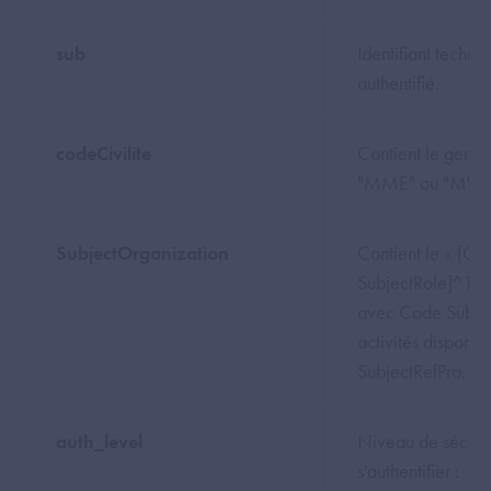
sub
Identifiant techni
authentifié.
codeCivilite
Contient le genre
"MME" ou "M".
SubjectOrganization
Contient le « [Co
SubjectRole]^1.2
avec Code Subjec
activités disponib
SubjectRefPro.
auth_level
Niveau de sécurit
s'authentifier :