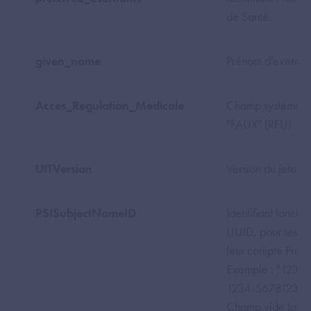
de Santé.
given_name
Prénom d'exercic
Acces_Regulation_Medicale
Champ systématiq
"FAUX" (RFU)
UITVersion
Version du jeton ut
PSISubjectNameID
Identifiant fonctio
UUID, pour les uti
leur compte Pro Sa
Exemple : "
12345
1234-56781234
Champ vide lorsque