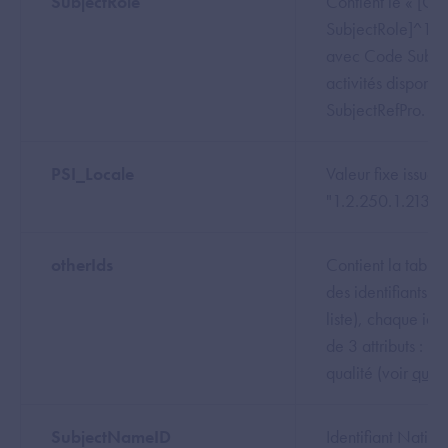
SubjectRole
Contient le « [Co
SubjectRole]^1.2
avec Code Subjec
activités disponib
SubjectRefPro.
PSI_Locale
Valeur fixe issue 
"1.2.250.1.213.1.
otherIds
Contient la table
des identifiants d
liste), chaque ide
de 3 attributs : ide
qualité (voir
quel
SubjectNameID
Identifiant Nation