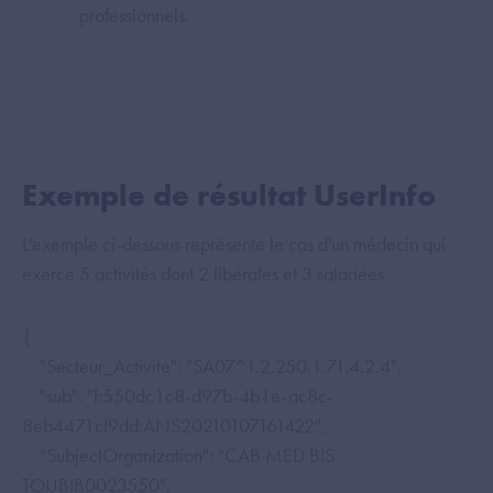
professionnels.
Exemple de résultat UserInfo
L'exemple ci-dessous représente le cas d'un médecin qui
exerce 5 activités dont 2 libérales et 3 salariées.
{
"Secteur_Activite": "SA07^1.2.250.1.71.4.2.4",
"sub": "f:550dc1c8-d97b-4b1e-ac8c-
8eb4471cf9dd:ANS20210107161422",
"SubjectOrganization": "CAB MED BIS
TOUBIB0023550",