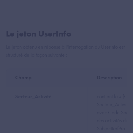
Le jeton UserInfo
Le jeton obtenu en réponse à l'interrogation du UserInfo est
structuré de la façon suivante :
Champ
Description
Secteur_Activité
contient le « [Co
Secteur_Activite
avec Code Secteu
des activités disp
SubjectRefPro.