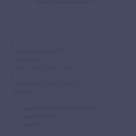
"autoriteDenregistrement": ""
}
]
}
]
},
"SubjectOrganizationID": "",
"SubjectRole": [
"10^1.2.250.1.213.1.1.5.5"
],
"PSI_Locale": "1.2.250.1.213.1.3.1.1",
"otherIds": [
{
"identifiant": "ANS20210107161422",
"origine": "EDIT",
"qualite": 1
}