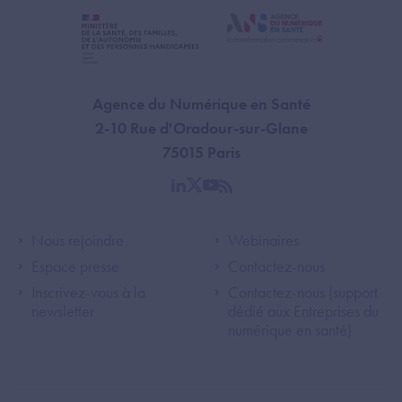
Agence du Numérique en Santé
2-10 Rue d'Oradour-sur-Glane
75015 Paris
linkedin
twitter
youtube
rss
Footer Left ANS
Footer Right A
Nous rejoindre
Webinaires
Espace presse
Contactez-nous
Inscrivez-vous à la
Contactez-nous (support
newsletter
dédié aux Entreprises du
numérique en santé)