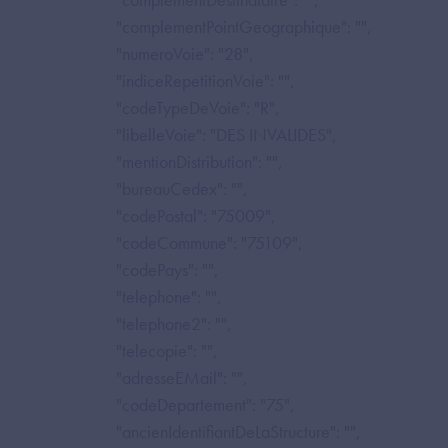
"complementPointGeographique": "",
"numeroVoie": "28",
"indiceRepetitionVoie": "",
"codeTypeDeVoie": "R",
"libelleVoie": "DES INVALIDES",
"mentionDistribution": "",
"bureauCedex": "",
"codePostal": "75009",
"codeCommune": "75109",
"codePays": "",
"telephone": "",
"telephone2": "",
"telecopie": "",
"adresseEMail": "",
"codeDepartement": "75",
"ancienIdentifiantDeLaStructure": "",