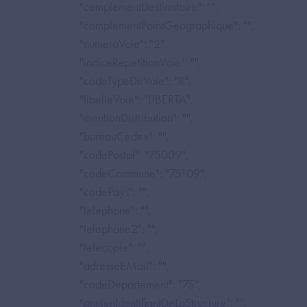
"complementDestinataire": "",
"complementPointGeographique": "",
"numeroVoie": "2",
"indiceRepetitionVoie": "",
"codeTypeDeVoie": "R",
"libelleVoie": "LIBERTA",
"mentionDistribution": "",
"bureauCedex": "",
"codePostal": "75009",
"codeCommune": "75109",
"codePays": "",
"telephone": "",
"telephone2": "",
"telecopie": "",
"adresseEMail": "",
"codeDepartement": "75",
"ancienIdentifiantDeLaStructure": "",