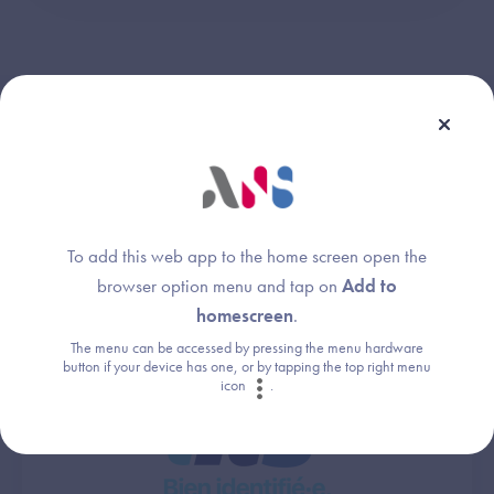
Les services socles
Le partage fluide et sécurisé des données de santé passe
par la généralisation des services socles du numérique en
santé :
To add this web app to the home screen open the
browser option menu and tap on
Add to
homescreen
.
The menu can be accessed by pressing the menu hardware
button if your device has one, or by tapping the top right menu
icon
.