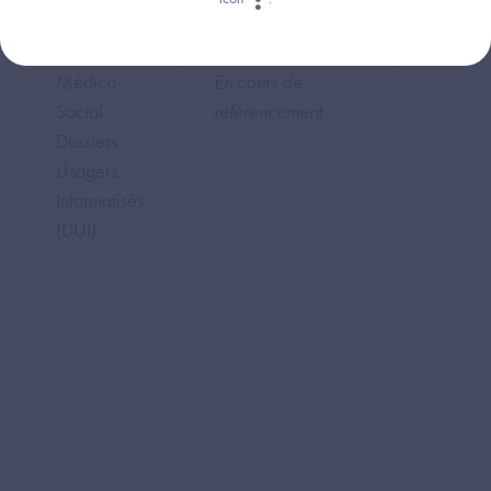
Social et
ZGGOWUCXIQ
PROBES
Médico-
En cours de
Social -
référencement
Dossiers
Usagers
Informatisés
(DUI)