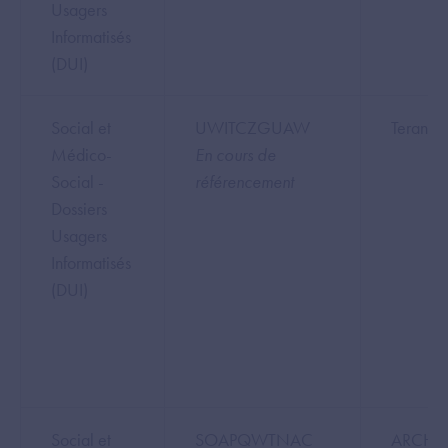
Usagers
Informatisés
(DUI)
Social et
UWITCZGUAW
Teranga
Médico-
En cours de
Social -
référencement
Dossiers
Usagers
Informatisés
(DUI)
Social et
SOAPQWTNAC
ARCHE 