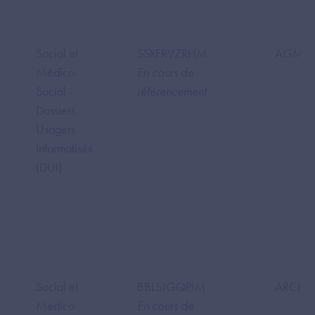
Social et
SSXFRVZRHM
AGM Inf
Médico-
En cours de
Social -
référencement
Dossiers
Usagers
Informatisés
(DUI)
Social et
BBLSJGQPJM
ARCHE
Médico-
En cours de