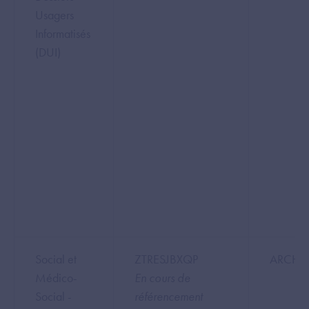
Usagers
Informatisés
(DUI)
Social et
ZTRESJBXQP
ARCHE
Médico-
En cours de
Social -
référencement