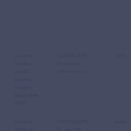
Social et
CQIBEZCBSH
T.BEE 
Médico-
En cours de
Social -
référencement
Dossiers
Usagers
Informatisés
(DUI)
Social et
VWCWELAPVL
Teranga
Médico-
En cours de