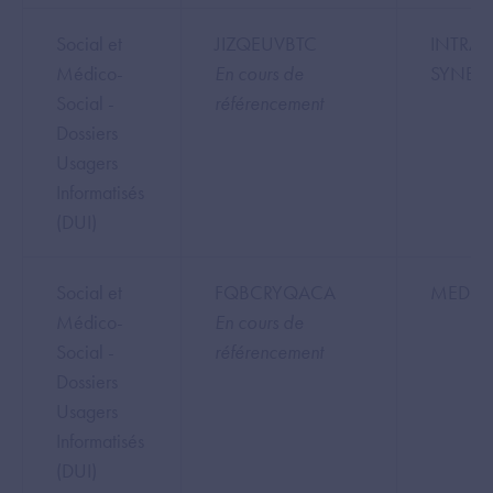
Social et
JIZQEUVBTC
INTRA
Médico-
En cours de
SYNER
Social -
référencement
Dossiers
Usagers
Informatisés
(DUI)
Social et
FQBCRYQACA
MEDIA
Médico-
En cours de
Social -
référencement
Dossiers
Usagers
Informatisés
(DUI)