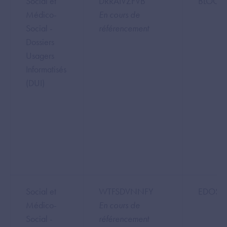
Social et
DRRAIVZFVB
BLOOM
Médico-
En cours de
Social -
référencement
Dossiers
Usagers
Informatisés
(DUI)
Social et
WTFSDVNNFY
EDOSS
Médico-
En cours de
Social -
référencement