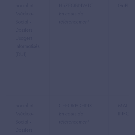
Social et
HSZEQBNWTC
GePI Co
Médico-
En cours de
Social -
référencement
Dossiers
Usagers
Informatisés
(DUI)
Social et
CEEORPOHNX
MALTA
Médico-
En cours de
INFOR
Social -
référencement
Dossiers