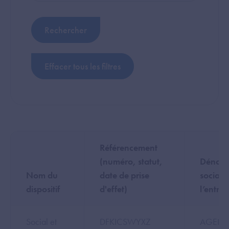
Référencement
(numéro, statut,
Dénomi
Nom du
date de prise
sociale
dispositif
d'effet)
l’entrep
Social et
DFKICSWYXZ
AGEN