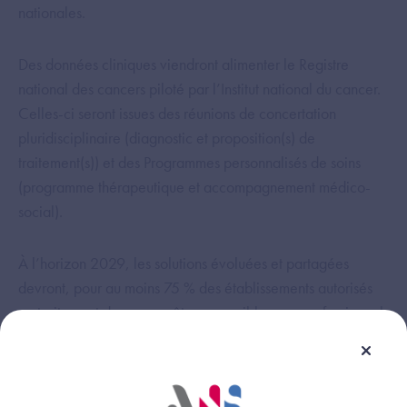
nationales.
Des données cliniques viendront alimenter le Registre
national des cancers piloté par l’Institut national du cancer.
Celles-ci seront issues des réunions de concertation
pluridisciplinaire (diagnostic et proposition(s) de
traitement(s)) et des Programmes personnalisés de soins
(programme thérapeutique et accompagnement médico-
social).
À l’horizon 2029, les solutions évoluées et partagées
devront, pour au moins 75 % des établissements autorisés
au traitement du cancer, être accessibles aux professionnels
de santé.
Le format (informations médicales) des Programmes
personnalisés remis aux patients, et accessibles sur Mon