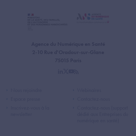
Agence du Numérique en Santé
2-10 Rue d'Oradour-sur-Glane
75015 Paris
linkedin
twitter
youtube
rss
Footer Left ANS
Footer Right A
Nous rejoindre
Webinaires
Espace presse
Contactez-nous
Inscrivez-vous à la
Contactez-nous (support
newsletter
dédié aux Entreprises du
numérique en santé)