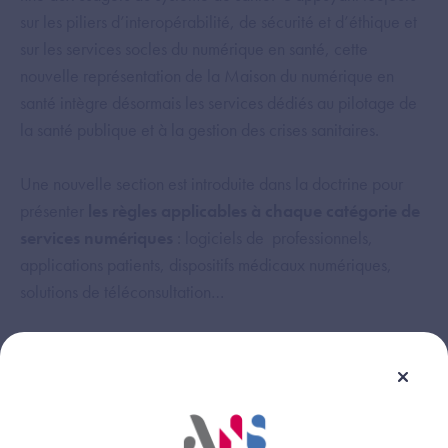
sur les piliers d’interopérabilité, de sécurité et d’éthique et
sur les services socles du numérique en santé, cette
nouvelle représentation de la Maison du numérique en
santé intègre désormais les services dédiés au pilotage de
la santé publique et à la gestion des crises sanitaires.
Une nouvelle section est introduite dans la doctrine pour
présenter
les règles applicables à chaque catégorie de
services numériques
: logiciels de professionnels,
applications patients, dispositifs médicaux numériques,
solutions de téléconsultation…
Enfin, la Doctrine du numérique en santé 2025 prend une
nouvelle dimension.
Publiée exclusivement en ligne
sur
le portail esante.gouv.fr
, elle pourra être mise à jour
plus facilement en réponse aux attentes de ses utilisateurs,