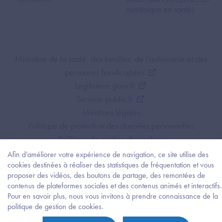
numérique en santé)
Footer Bottom ANS
Ministère de la santé, des familles, de l'autonomie et des
personnes handicapées
Legifrance.gouv.fr
Service-public.fr
Mentions légales
Politique de protection des données personnelles
Politique de gestion de cookies
Gestion des cookies
Afin d’améliorer votre expérience de navigation, ce site utilise des
cookies destinées à réaliser des statistiques de fréquentation et vous
Plan du site
proposer des vidéos, des boutons de partage, des remontées de
Accessibilité : partiellement conforme
contenus de plateformes sociales et des contenus animés et interactifs.
Pour en savoir plus, nous vous invitons à prendre connaissance de la
Besoi
politique de gestion de cookies.
d'être
guidé