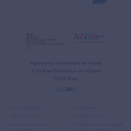
Agence du Numérique en Santé
2-10 Rue d'Oradour-sur-Glane
75015 Paris
linkedin
twitter
youtube
rss
Footer Left ANS
Footer Right A
Nous rejoindre
Webinaires
Espace presse
Contactez-nous
Inscrivez-vous à la
Contactez-nous (support
newsletter
dédié aux Entreprises du