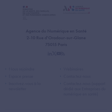
Agence du Numérique en Santé
2-10 Rue d'Oradour-sur-Glane
75015 Paris
linkedin
twitter
youtube
rss
Footer Left ANS
Footer Right A
Nous rejoindre
Webinaires
Espace presse
Contactez-nous
Inscrivez-vous à la
Contactez-nous (support
newsletter
dédié aux Entreprises du
numérique en santé)