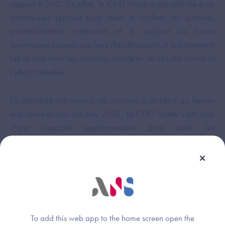
rapport à 2021. En effet, le CERT Santé a été sollicité à de
nombreuses reprises pour aider à confiner les systèmes
potentiellement compromis et à analyser les traces
numériques laissées par les cyberattaquants. Il a notamment
fait le lien avec les autorités chargées de la lutte contre la
cybercriminalité.
En étendant son service de réponse à incident en heures
non ouvrées dès octobre 2022, le CERT Santé s’est doté
d’une capacité supplémentaire pour aider les
établissements à neutraliser rapidement une cyber-attaque.
Ce service sera étendu aux acteurs du médico-social en
2023.
L’année 2022 en quelques chiffres :
To add this web app to the home screen open the