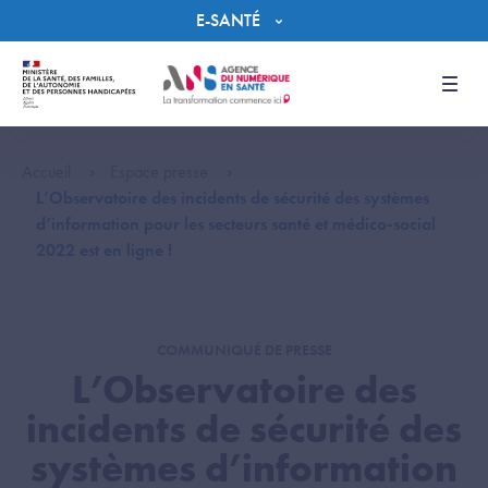
Panneau de gestion des cookies
E-SANTÉ
Men
Accueil
Espace presse
L’Observatoire des incidents de sécurité des systèmes
d’information pour les secteurs santé et médico-social
2022 est en ligne !
COMMUNIQUÉ DE PRESSE
L’Observatoire des
incidents de sécurité des
systèmes d’information