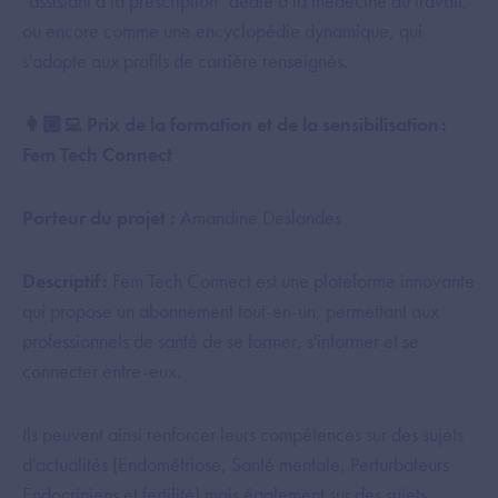
"assistant à la prescription" dédié à la médecine du travail,
ou encore comme une encyclopédie dynamique, qui
s'adapte aux profils de carrière renseignés.
👩🏼‍💻 Prix de la formation et de la sensibilisation :
Fem Tech Connect
Porteur du projet :
Amandine Deslandes
Descriptif :
Fem Tech Connect est une plateforme innovante
qui propose un abonnement tout-en-un, permettant aux
professionnels de santé de se former, s'informer et se
connecter entre-eux.
Ils peuvent ainsi renforcer leurs compétences sur des sujets
d'actualités (Endométriose, Santé mentale, Perturbateurs
Endocriniens et fertilité) mais également sur des sujets