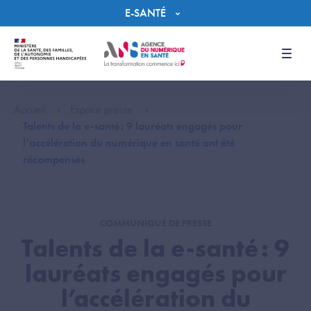
Panneau de gestion des cookies
E-SANTÉ
Men
Accueil
Espace presse
Talents de la e-santé : 9 lauréats engagés pour
l’accélération du numérique en santé ont été
récompensés
COMMUNIQUÉ DE PRESSE
Talents de la e-santé : 9
lauréats engagés pour
l’accélération du