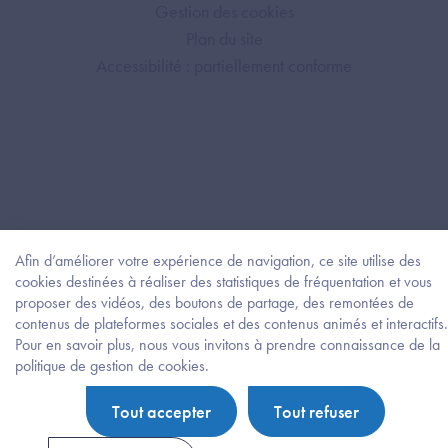
Gestion des cookies
Plan du site
Accessibilité : partiellement conforme
Afin d’améliorer votre expérience de navigation, ce site utilise des
cookies destinées à réaliser des statistiques de fréquentation et vous
proposer des vidéos, des boutons de partage, des remontées de
contenus de plateformes sociales et des contenus animés et interactifs.
Pour en savoir plus, nous vous invitons à prendre connaissance de la
Besoi
politique de gestion de cookies.
d'être
guidé
Tout accepter
Tout refuser
?
Trouv