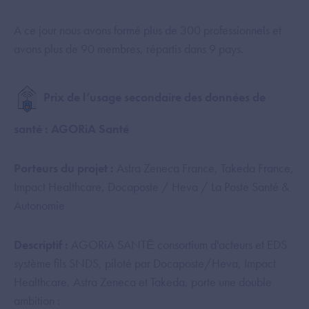
A ce jour nous avons formé plus de 300 professionnels et
avons plus de 90 membres, répartis dans 9 pays.
Prix de l’usage secondaire des données de
santé : AGORiA Santé
Porteurs du projet :
Astra Zeneca France, Takeda France,
Impact Healthcare, Docaposte / Heva / La Poste Santé &
Autonomie
Descriptif :
AGORiA SANTĒ consortium d'acteurs et EDS
système fils SNDS, piloté par Docaposte/Heva, Impact
Healthcare, Astra Zeneca et Takeda, porte une double
ambition :