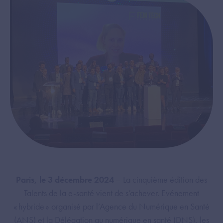
Paris, le 3 décembre 2024
– La cinquième édition des
Talents de la e-santé vient de s’achever. Evénement
« hybride » organisé par l’Agence du Numérique en Santé
(ANS) et la Délégation au numérique en santé (DNS), les