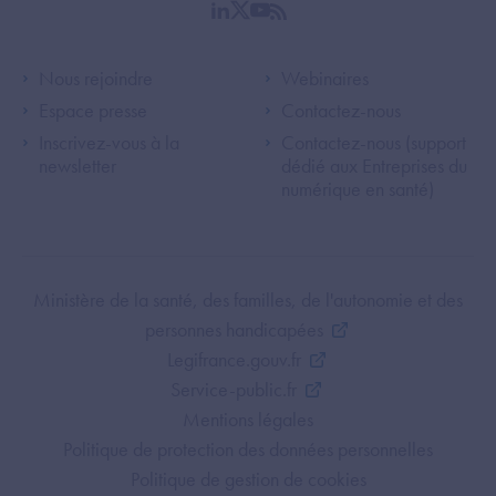
linkedin
twitter
youtube
rss
Footer Left ANS
Footer Right A
Nous rejoindre
Webinaires
Espace presse
Contactez-nous
Inscrivez-vous à la
Contactez-nous (support
newsletter
dédié aux Entreprises du
numérique en santé)
Footer Bottom ANS
Ministère de la santé, des familles, de l'autonomie et des
personnes handicapées
Legifrance.gouv.fr
Service-public.fr
Mentions légales
Politique de protection des données personnelles
Politique de gestion de cookies