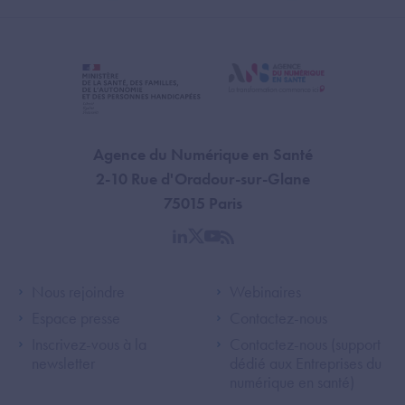
Agence du Numérique en Santé
2-10 Rue d'Oradour-sur-Glane
75015 Paris
linkedin
twitter
youtube
rss
Footer Left ANS
Footer Right A
Nous rejoindre
Webinaires
Espace presse
Contactez-nous
Inscrivez-vous à la
Contactez-nous (support
newsletter
dédié aux Entreprises du
numérique en santé)