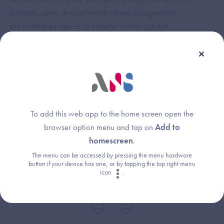
souhaite gérer des authentifications ou signatures
électroniques depuis sa tablette numérique Un
professionnel de santé souhaite permette le chiffrement (ou
cryptage) des données dans le cadre des échanges par
messagerie sécuriséeAttention cette offre n’est pas
utilisable pour le DMP.Rendez-vous sur notre page
d’assistance dédiée pour obtenir la procédure détaillée
selon votre situation en sélectionnant votre profil, la
To add this web app to the home screen open the
structure « cabinet libéral » et le produit « Certificats
browser option menu and tap on
Add to
logiciels »Accédez à notre page d'assistance dédiée
homescreen
.
The menu can be accessed by pressing the menu hardware
button if your device has one, or by tapping the top right menu
icon
.
Cette réponse vous a-t-elle été utile ?