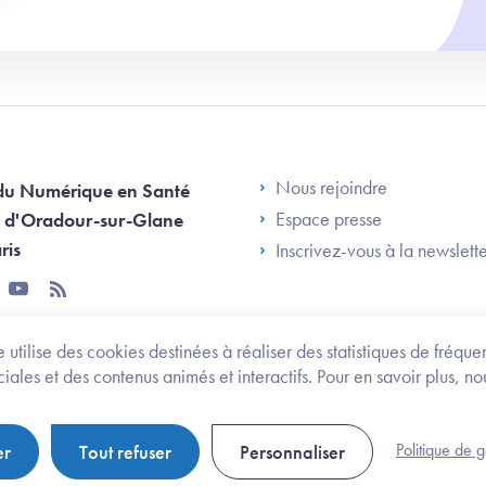
Footer Left AN
Nous rejoindre
du Numérique en Santé
Espace presse
 d'Oradour-sur-Glane
ris
Inscrivez-vous à la newslett
tter
youtube
rss
 utilise des cookies destinées à réaliser des statistiques de fréqu
les et des contenus animés et interactifs. Pour en savoir plus, no
onomie et des personnes handicapées
Legifrance.gouv.fr
Politique de 
er
Tout refuser
Personnaliser
Politique de gestion de cookies
Gestion des cookies
Pl