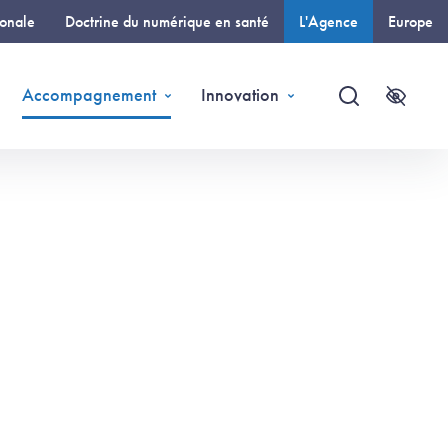
ionale
Doctrine du numérique en santé
L'Agence
Europe
(page courante)
Accompagnement
Innovation
Recherche
Accessi