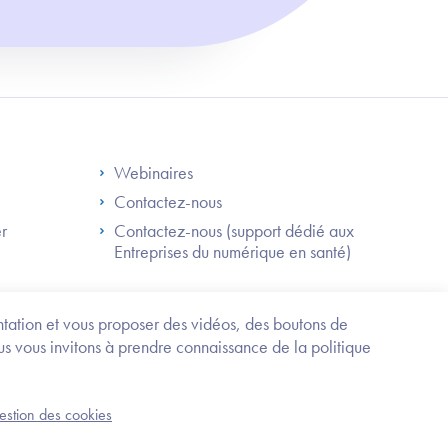
S
Footer Right ANS
Webinaires
Contactez-nous
er
Contactez-nous (support dédié aux
Entreprises du numérique en santé)
Besoin
d'être
guidé
entation et vous proposer des vidéos, des boutons de
?
us vous invitons à prendre connaissance de la politique
Trouvez
l'information
ou
Service-public.fr
Mentions légales
la
gestion des cookies
an du site
Accessibilité : partiellement conforme
démarche
correspondant