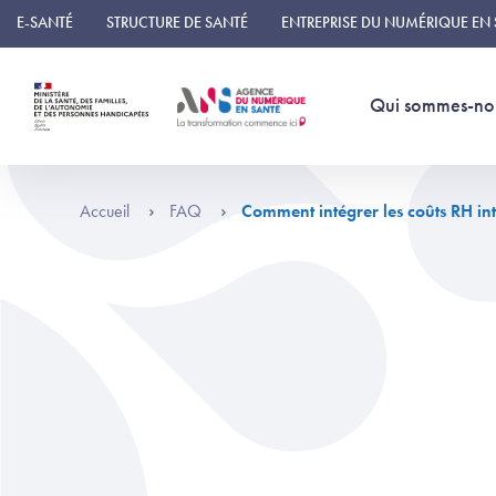
Panneau de gestion des cookies
E-SANTÉ
STRUCTURE DE SANTÉ
ENTREPRISE DU NUMÉRIQUE EN
Qui sommes-no
Accueil
FAQ
Comment intégrer les coûts RH int