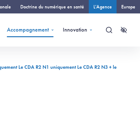
ionale
Doctrine du numérique en santé
L'Agence
Europe
(page courante)
Accompagnement
Innovation
Recherche
Accessi
niquement Le CDA R2 N1 uniquement Le CDA R2 N3 + le