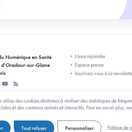
Footer Left AN
Nous rejoindre
du Numérique en Santé
Espace presse
 d'Oradour-sur-Glane
ris
Inscrivez-vous à la newslett
tter
youtube
rss
 utilise des cookies destinées à réaliser des statistiques de fréqu
les et des contenus animés et interactifs. Pour en savoir plus, no
onomie et des personnes handicapées
Legifrance.gouv.fr
Politique de 
er
Tout refuser
Personnaliser
Politique de gestion de cookies
Gestion des cookies
Pl