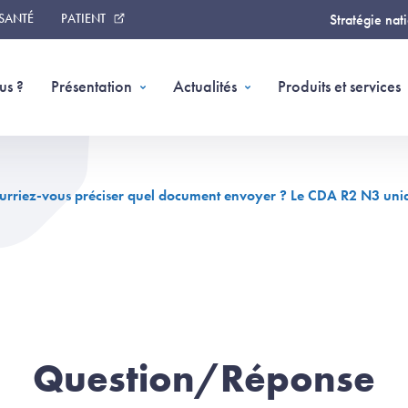
 SANTÉ
PATIENT
Stratégie nat
us ?
Présentation
Actualités
Produits et services
pourriez-vous préciser quel document envoyer ? Le CDA R2 N3 u
Question/Réponse