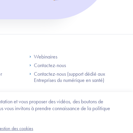
S
Footer Right ANS
Webinaires
Contactez-nous
er
Contactez-nous (support dédié aux
Entreprises du numérique en santé)
Besoin
d'être
guidé
entation et vous proposer des vidéos, des boutons de
?
us vous invitons à prendre connaissance de la politique
Trouvez
l'information
ou
Service-public.fr
Mentions légales
la
gestion des cookies
an du site
Accessibilité : partiellement conforme
démarche