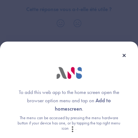
Cette réponse vous a-t-elle été utile ?
Thème :
Champ d'application
Responsabilité conjointe
To add this web app to the home screen open the
browser option menu and tap on
Add to
Une question ?
homescreen
.
The menu can be accessed by pressing the menu hardware
Retrouvez les réponses aux questions les
button if your device has one, or by tapping the top right menu
icon
.
plus fréquentes (FAQ).