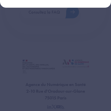
Consultez la FAQ
Agence du Numérique en Santé
2-10 Rue d'Oradour-sur-Glane
75015 Paris
linkedin
twitter
youtube
rss