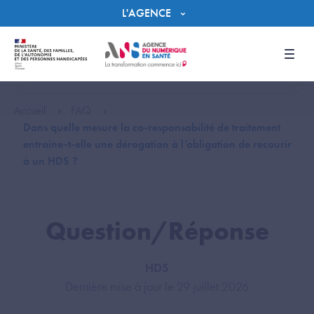
Panneau de gestion des cookies
L'AGENCE
Men
Accueil
FAQ
Dans quelle mesure la co-responsabilité de traitement
entraine-t-elle une dérogation à l’obligation de recourir
à un HDS ?
Question/Réponse
HDS
Dernière mise à jour le 29 juillet 2026