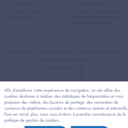
Espace presse
Contactez-nous
Inscrivez-vous à la
Contactez-nous (support
newsletter
dédié aux Entreprises du
numérique en santé)
Footer Bottom ANS
Ministère de la santé, des familles, de l'autonomie et des
personnes handicapées
Legifrance.gouv.fr
Service-public.fr
Mentions légales
Politique de protection des données personnelles
Afin d’améliorer votre expérience de navigation, ce site utilise des
cookies destinées à réaliser des statistiques de fréquentation et vous
Politique de gestion de cookies
proposer des vidéos, des boutons de partage, des remontées de
Gestion des cookies
contenus de plateformes sociales et des contenus animés et interactifs.
Plan du site
Pour en savoir plus, nous vous invitons à prendre connaissance de la
Besoi
politique de gestion de cookies.
Accessibilité : partiellement conforme
d'être