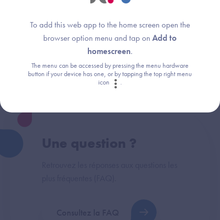
To add this web app to the home screen open the
browser option menu and tap on
Add to
Thème :
Information générale
homescreen
.
Services socles
The menu can be accessed by pressing the menu hardware
button if your device has one, or by tapping the top right menu
icon
.
Une question ?
Retrouvez les réponses aux questions les
plus fréquentes (FAQ).
Consultez la FAQ