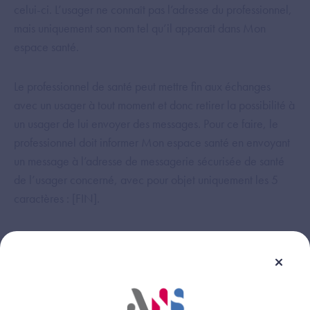
celui-ci. L’usager ne connaît pas l’adresse du professionnel,
mais uniquement son nom tel qu’il apparaît dans Mon
espace santé.
Le professionnel de santé peut mettre fin aux échanges
avec un usager à tout moment et donc retirer la possibilité à
un usager de lui envoyer des messages. Pour ce faire, le
professionnel doit informer Mon espace santé en envoyant
un message à l’adresse de messagerie sécurisée de santé
de l’usager concerné, avec pour objet uniquement les 5
caractères : [FIN].
Cette réponse vous a-t-elle été utile ?