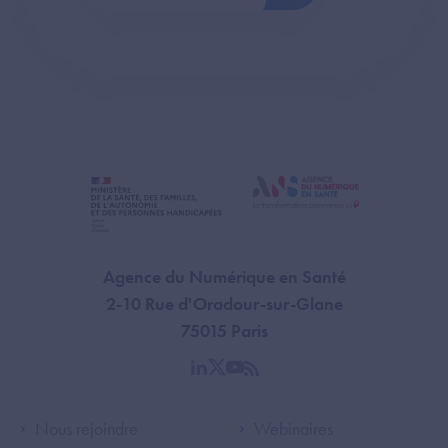
Agence du Numérique en Santé
2-10 Rue d'Oradour-sur-Glane
75015 Paris
linkedin
twitter
youtube
rss
Footer Left ANS
Footer Right A
Nous rejoindre
Webinaires