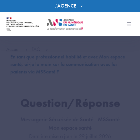
Panneau de gestion des cookies
L'AGENCE
Men
Accueil
FAQ
En tant que professionnel habilité et avec Mon espace
santé, ai-je la main sur la communication avec les
patients via MSSanté ?
Question/Réponse
Messagerie Sécurisée de Santé - MSSanté
Mon espace santé
Dernière mise à jour le 29 juillet 2026