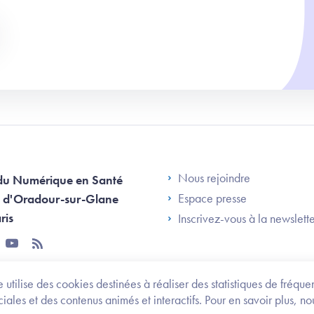
Footer Left AN
Nous rejoindre
du Numérique en Santé
Espace presse
 d'Oradour-sur-Glane
ris
Inscrivez-vous à la newslett
tter
youtube
rss
 utilise des cookies destinées à réaliser des statistiques de fréqu
les et des contenus animés et interactifs. Pour en savoir plus, no