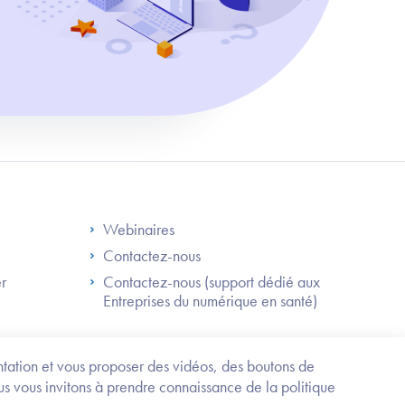
S
Footer Right ANS
Webinaires
Contactez-nous
er
Contactez-nous (support dédié aux
Entreprises du numérique en santé)
Besoin
d'être
guidé
entation et vous proposer des vidéos, des boutons de
?
us vous invitons à prendre connaissance de la politique
Trouvez