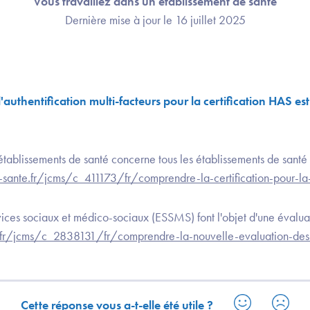
Vous travaillez dans un établissement de santé
Dernière mise à jour le 16 juillet 2025
'authentification multi-facteurs pour la certification HAS e
établissements de santé concerne tous les établissements de santé f
sante.fr/jcms/c_411173/fr/comprendre-la-certification-pour-la-
vices sociaux et médico-sociaux (ESSMS) font l'objet d'une évaluat
.fr/jcms/c_2838131/fr/comprendre-la-nouvelle-evaluation-des
Cette réponse vous a-t-elle été utile ?