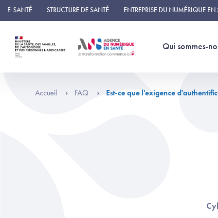
Panneau de gestion des cookies
E-SANTÉ
STRUCTURE DE SANTÉ
ENTREPRISE DU NUMÉRIQUE EN
Qui sommes-no
Accueil
FAQ
Est-ce que l'exigence d'authentifi
Cyb