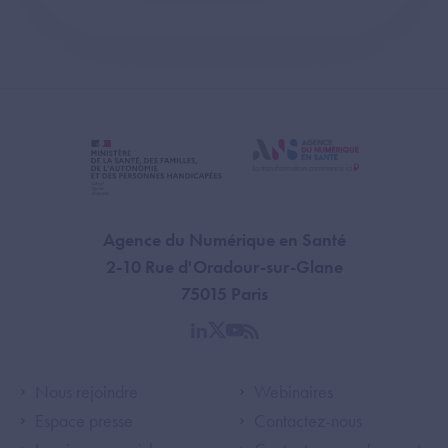
Agence du Numérique en Santé
2-10 Rue d'Oradour-sur-Glane
75015 Paris
linkedin
twitter
youtube
rss
Footer Left ANS
Footer Right A
Nous rejoindre
Webinaires
Espace presse
Contactez-nous