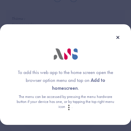
Thème :
Services socles
To add this web app to the home screen open the
Une question ?
browser option menu and tap on
Add to
Retrouvez les réponses aux questions les
homescreen
.
plus fréquentes (FAQ).
The menu can be accessed by pressing the menu hardware
button if your device has one, or by tapping the top right menu
icon
.
Consultez la FAQ