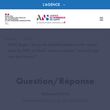
Panneau de gestion des cookies
L'AGENCE
Men
Accueil
FAQ
[INS] Règle 1 du guide d'implémentation INS reprise
dans les DSR. Le libellé "autres prénoms" sera-t-il jugé
non équivoque ?
Question/Réponse
Référentiel INS
Dernière mise à jour le 29 juillet 2026