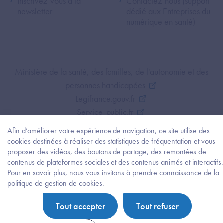
Inscrivez-vous à la
Contactez-nous (support
newsletter
dédié aux Entreprises du
numérique en santé)
Footer Bottom ANS
Ministère de la santé, des familles, de l'autonomie et des
personnes handicapées
Legifrance.gouv.fr
Service-public.fr
Mentions légales
Afin d’améliorer votre expérience de navigation, ce site utilise des
Politique de protection des données personnelles
cookies destinées à réaliser des statistiques de fréquentation et vous
proposer des vidéos, des boutons de partage, des remontées de
Politique de gestion de cookies
contenus de plateformes sociales et des contenus animés et interactifs.
Gestion des cookies
Pour en savoir plus, nous vous invitons à prendre connaissance de la
Plan du site
Besoi
politique de gestion de cookies.
d'être
Accessibilité : partiellement conforme
guidé
Tout accepter
Tout refuser
?
Trouv