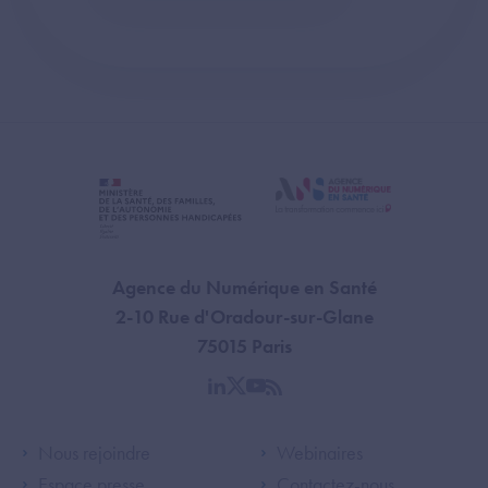
Agence du Numérique en Santé
2-10 Rue d'Oradour-sur-Glane
75015 Paris
linkedin
twitter
youtube
rss
Footer Left ANS
Footer Right A
Nous rejoindre
Webinaires
Espace presse
Contactez-nous