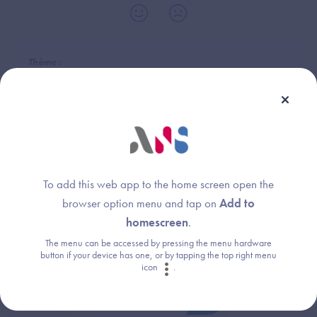
Thème :
Services socles
To add this web app to the home screen open the
Une question ?
browser option menu and tap on
Add to
homescreen
.
Retrouvez les réponses aux questions les
The menu can be accessed by pressing the menu hardware
plus fréquentes (FAQ).
button if your device has one, or by tapping the top right menu
icon
.
Consultez la FAQ