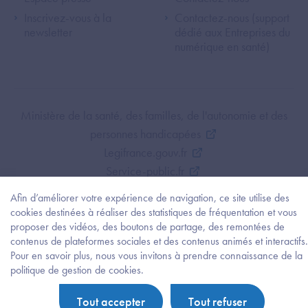
Inscrivez-vous à la
Contactez-nous (support
newsletter
dédié aux Entreprises du
numérique en santé)
Footer Bottom ANS
Ministère de la santé, des familles, de l'autonomie et des
personnes handicapées
Legifrance.gouv.fr
Service-public.fr
Mentions légales
Afin d’améliorer votre expérience de navigation, ce site utilise des
Politique de protection des données personnelles
cookies destinées à réaliser des statistiques de fréquentation et vous
Politique de gestion de cookies
proposer des vidéos, des boutons de partage, des remontées de
contenus de plateformes sociales et des contenus animés et interactifs.
Gestion des cookies
Pour en savoir plus, nous vous invitons à prendre connaissance de la
Plan du site
Besoi
politique de gestion de cookies.
d'être
Accessibilité : partiellement conforme
guidé
Tout accepter
Tout refuser
?