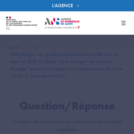
Panneau de gestion des cookies
L'AGENCE
Men
Accueil
FAQ
[INS] Règle 1 du guide d'implémentation INS reprise
dans les DSR. Le libellé "nom d'usage" ou "prénom
d'usage" seront-ils acceptés (en remplacement de "nom
utilisé" et "prénom utilisé") ?
Question/Réponse
Le Ségur du numérique en santé pour la biologie
médicale