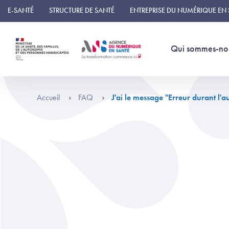
Panneau de gestion des cookies
E-SANTÉ
STRUCTURE DE SANTÉ
ENTREPRISE DU NUMÉRIQUE EN
Qui sommes-no
Accueil
FAQ
J'ai le message "Erreur durant l'