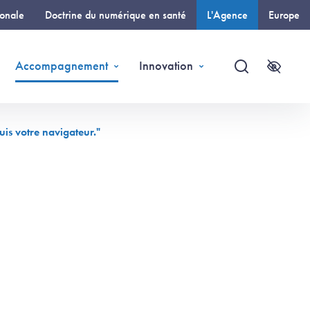
ionale
Doctrine du numérique en santé
L'Agence
Europe
(page courante)
Accompagnement
Innovation
Recherche
Accessi
uis votre navigateur."