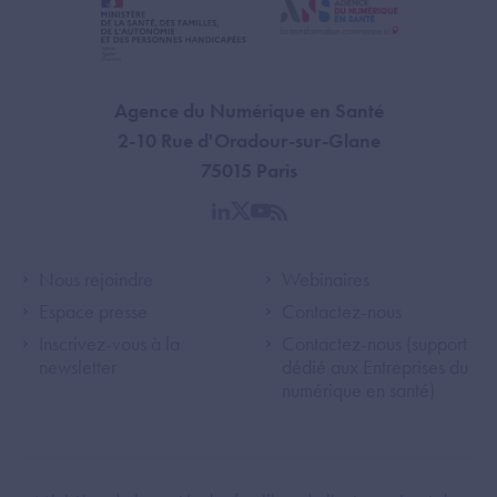
Agence du Numérique en Santé
2-10 Rue d'Oradour-sur-Glane
75015 Paris
linkedin
twitter
youtube
rss
Footer Left ANS
Footer Right A
Nous rejoindre
Webinaires
Espace presse
Contactez-nous
Inscrivez-vous à la
Contactez-nous (support
newsletter
dédié aux Entreprises du
numérique en santé)