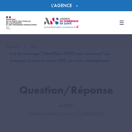
Panneau de gestion des cookies
L'AGENCE
Men
Accueil
FAQ
J’ai le message "Identifiant RPPS non reconnu" au
moment d’activer ma e-CPS sur mon smartphone
Question/Réponse
e-CPS
Dernière mise à jour le 29 juillet 2026