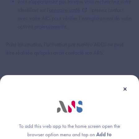
vous n’apparaissez pas lorsque vous recherchez votre
identifiant sur l'
annuaire santé
: prenez contact
avec votre ARS pour vérifier l’enregistrement de votre
activité professionnelle.
Point information, l’activation par numéro ADELI ne peut
être réalisée qu’après avoir contacté son ARS.
Cette réponse vous a-t-elle été utile ?
To add this web app to the home screen open the
browser option menu and tap on
Add to