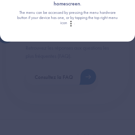
homescreen
.
The menu can be accessed by pressing the menu hardware
button if your device has one, or by tapping the top right menu
icon
.
Une question ?
Retrouvez les réponses aux questions les
plus fréquentes (FAQ).
Consultez la FAQ