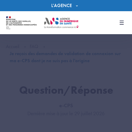
Panneau de gestion des cookies
L'AGENCE
Men
Accueil
FAQ
Je reçois des demandes de validation de connexion sur
ma e-CPS dont je ne suis pas à l'origine
Question/Réponse
e-CPS
Dernière mise à jour le 29 juillet 2026