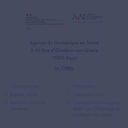
Agence du Numérique en Santé
2-10 Rue d'Oradour-sur-Glane
75015 Paris
linkedin
twitter
youtube
rss
Footer Left ANS
Footer Right A
Nous rejoindre
Webinaires
Espace presse
Contactez-nous
Inscrivez-vous à la
Contactez-nous (support
newsletter
dédié aux Entreprises du
numérique en santé)