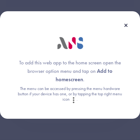
Une question ?
To add this web app to the home screen open the
Retrouvez les réponses aux questions les
browser option menu and tap on
Add to
plus fréquentes (FAQ).
homescreen
.
The menu can be accessed by pressing the menu hardware
button if your device has one, or by tapping the top right menu
Consultez la FAQ
icon
.