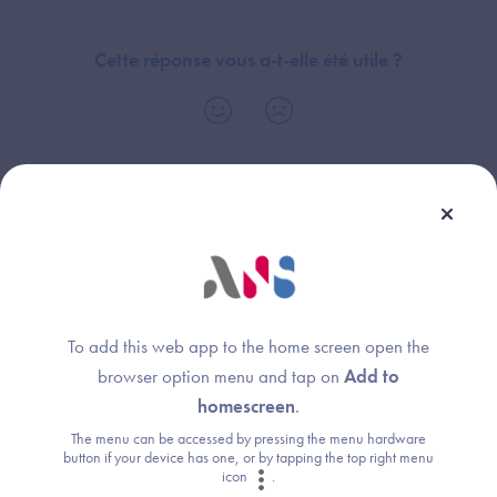
Cette réponse vous a-t-elle été utile ?
Thème :
Modalités d'identification électronique
Identification électronique des professionnels de santé (ASPP)
To add this web app to the home screen open the
browser option menu and tap on
Add to
homescreen
.
Une question ?
The menu can be accessed by pressing the menu hardware
button if your device has one, or by tapping the top right menu
Retrouvez les réponses aux questions les
icon
.