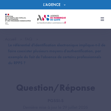
Panneau de gestion des cookies
L'AGENCE
Men
Accueil
FAQ
Le référentiel d'identification électronique implique-t-il de
faire coexister plusieurs moyens d'authentification, par
exemple du fait de l'absence de certains professionnels
du RPPS ?
Question/Réponse
PGSSI-S
Dernière mise à jour le 29 juillet 2026