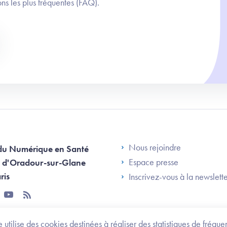
ns les plus fréquentes (FAQ).
Footer Left AN
Nous rejoindre
du Numérique en Santé
Espace presse
 d'Oradour-sur-Glane
ris
Inscrivez-vous à la newslett
tter
youtube
rss
 utilise des cookies destinées à réaliser des statistiques de fréqu