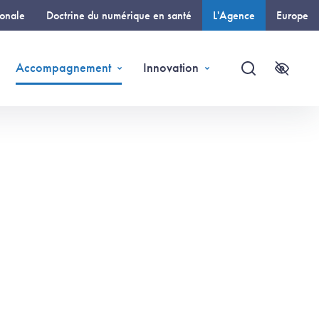
ionale
Doctrine du numérique en santé
L'Agence
Europe
(page courante)
Accompagnement
Innovation
Recherche
Accessi