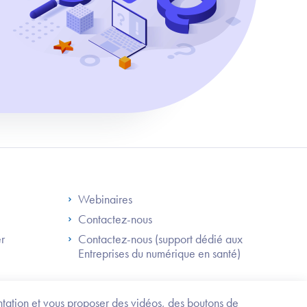
S
Footer Right ANS
Webinaires
Contactez-nous
er
Contactez-nous (support dédié aux
Entreprises du numérique en santé)
Besoin
d'être
guidé
entation et vous proposer des vidéos, des boutons de