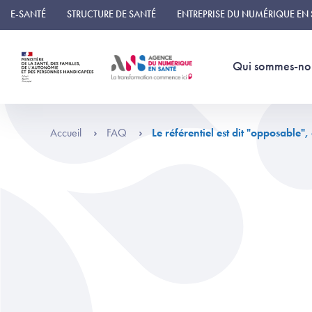
Panneau de gestion des cookies
E-SANTÉ
STRUCTURE DE SANTÉ
ENTREPRISE DU NUMÉRIQUE EN
Qui sommes-no
Accueil
FAQ
Le référentiel est dit "opposable", 