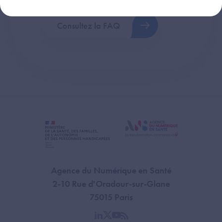
Consultez la FAQ
Agence du Numérique en Santé
2-10 Rue d'Oradour-sur-Glane
75015 Paris
linkedin
twitter
youtube
rss