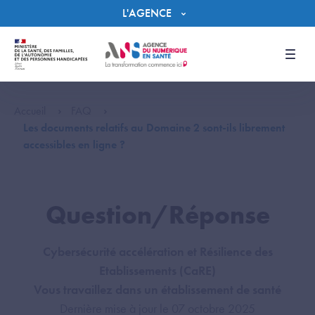
Panneau de gestion des cookies
L'AGENCE
Men
Accueil
FAQ
Les documents relatifs au Domaine 2 sont-ils librement
accessibles en ligne ?
Question/Réponse
Cybersécurité accélération et Résilience des
Etablissements (CaRE)
Vous travaillez dans un établissement de santé
Dernière mise à jour le 07 octobre 2025