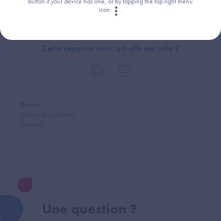
button if your device has one, or by tapping the top right menu
icon
.
Cette réponse vous a-t-elle été utile ?
Thème :
Champ d'application
Exclusion
Une question ?