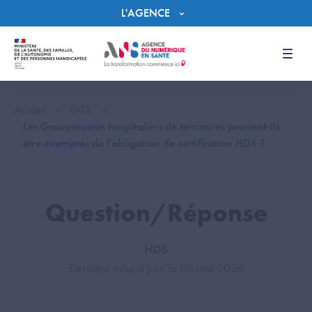
Panneau de gestion des cookies
L'AGENCE
Men
Accueil
FAQ
Les Groupements hospitaliers de territoires peuvent-ils
être exemptés de l'obligation de certification HDS ?
Question/Réponse
HDS
Dernière mise à jour le 06 mai 2026