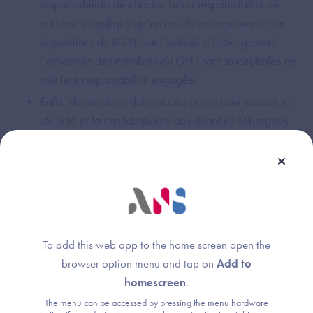
responsabilités de chacun. La co-responsabilité de
traitement implique qu’en cas de manquements aux
dispositions du RGPD sur l’activité d’hébergement,
l’ensemble des membres du GHT sont susceptibles de
voir leur responsabilité engagée.
Enfin, des mesures doivent être prises pour assurer la
sécurité et la confidentialité des données hébergées
ainsi que, d’une manière plus générale, le respect du
RGPD. Pour rappel, un palier de sécurité dit «
hébergement de données de santé » est défini dans le
cadre du dispositif de certification SI. L’établissement
hébergeur peut garantir ce palier de sécurité soit en
recourant à un hébergeur externe de données de
To add this web app to the home screen open the
santé certifié HDS, soit en assurant lui-même la
browser option menu and tap on
Add to
conformité requise.
homescreen
.
The menu can be accessed by pressing the menu hardware