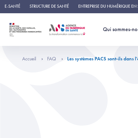
Panneau de gestion des cookies
E-SANTÉ
STRUCTURE DE SANTÉ
ENTREPRISE DU NUMÉRIQUE EN
Qui sommes-no
Accueil
FAQ
Les systèmes PACS sont-ils dans l'o