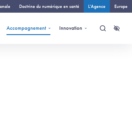
ionale
Doctrine du numérique en santé
L'Agence
Europe
(page courante)
Accompagnement
Innovation
Recherche
Accessi