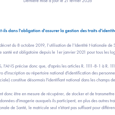
Dernière mise à jour le 21 février 2026
ils dans l'obligation d'assurer la gestion des traits d'identi
 décret du 8 octobre 2019, l’utilisation de l’Identité Nationale de
 santé est obligatoire depuis le 1er janvier 2021 pour tous les lo
S, l'ANS précise donc que, d'après les articles R. 1111-8-1 à R. 1
 d'inscription au répertoire national d'identification des personne
iale) constitue désormais l'identifiant national dans les champs d
t donc être en mesure de récupérer, de stocker et de transmettre
nnées d'imagerie auxquels ils participent, en plus des autres traits
onale de Santé, le matricule seul n'étant pas suffisant pour différenc