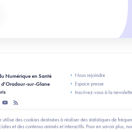
Footer Left AN
Nous rejoindre
du Numérique en Santé
Espace presse
 d'Oradour-sur-Glane
ris
Inscrivez-vous à la newslett
tter
youtube
rss
 utilise des cookies destinées à réaliser des statistiques de fréqu
les et des contenus animés et interactifs. Pour en savoir plus, no