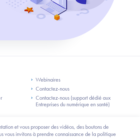
S
Footer Right ANS
Webinaires
Contactez-nous
er
Contactez-nous (support dédié aux
Entreprises du numérique en santé)
Besoin
d'être
guidé
entation et vous proposer des vidéos, des boutons de
?
us vous invitons à prendre connaissance de la politique
Trouvez