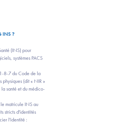
té INS ?
 Santé (INS) pour
giciels, systèmes PACS
111-8-7 du Code de la
s physiques (dit « NIR »
e la santé et du médico-
 le matricule INS au
 stricts d'identités
ier l'identité :