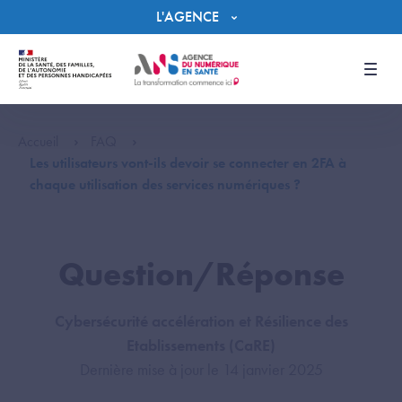
Panneau de gestion des cookies
L'AGENCE
Men
Accueil
FAQ
Les utilisateurs vont-ils devoir se connecter en 2FA à
chaque utilisation des services numériques ?
Question/Réponse
Cybersécurité accélération et Résilience des
Etablissements (CaRE)
Dernière mise à jour le 14 janvier 2025