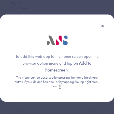
Thème :
HospiConnect
Une question ?
To add this web app to the home screen open the
Retrouvez les réponses aux questions les
browser option menu and tap on
Add to
plus fréquentes (FAQ).
homescreen
.
The menu can be accessed by pressing the menu hardware
button if your device has one, or by tapping the top right menu
icon
.
Consultez la FAQ