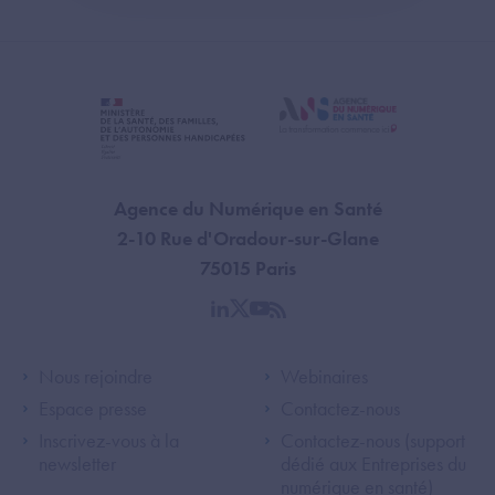
Agence du Numérique en Santé
2-10 Rue d'Oradour-sur-Glane
75015 Paris
linkedin
twitter
youtube
rss
Footer Left ANS
Footer Right A
Nous rejoindre
Webinaires
Espace presse
Contactez-nous
Inscrivez-vous à la
Contactez-nous (support
newsletter
dédié aux Entreprises du
numérique en santé)