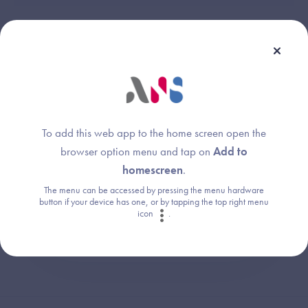
Une question ?
Retrouvez les réponses aux questions les
To add this web app to the home screen open the
plus fréquentes (FAQ).
browser option menu and tap on
Add to
homescreen
.
The menu can be accessed by pressing the menu hardware
Consultez la FAQ
button if your device has one, or by tapping the top right menu
icon
.