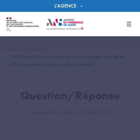
Panneau de gestion des cookies
L'AGENCE
Men
Accueil
FAQ
[MS Santé] Dois-je impérativement acheter une boite
MSS payante ou puis-je utiliser Mailiz ?
Question/Réponse
Dernière mise à jour le 29 juillet 2026