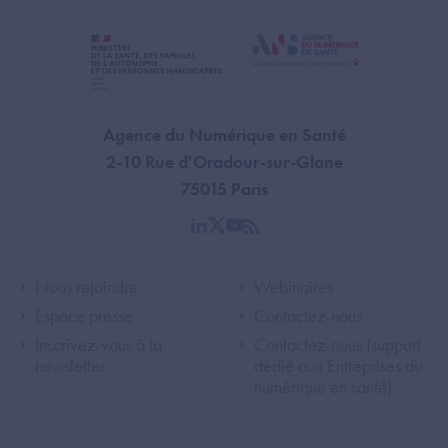
Agence du Numérique en Santé
2-10 Rue d'Oradour-sur-Glane
75015 Paris
linkedin
twitter
youtube
rss
Footer Left ANS
Footer Right A
Nous rejoindre
Webinaires
Espace presse
Contactez-nous
Inscrivez-vous à la
Contactez-nous (support
newsletter
dédié aux Entreprises du
numérique en santé)