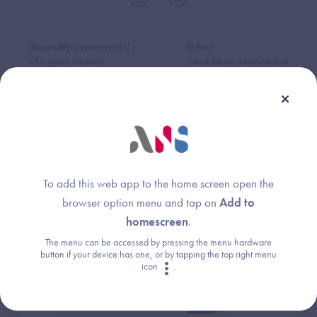
Dispositif(s) concerné(s) :
Thème :
Chirurgien-Dentiste
Candidature administrative
Logiciel pour Chirurgiens-Dentistes (CD)
To add this web app to the home screen open the
Une question ?
browser option menu and tap on
Add to
homescreen
.
Retrouvez les réponses aux questions les
The menu can be accessed by pressing the menu hardware
plus fréquentes (FAQ).
button if your device has one, or by tapping the top right menu
icon
.
Consultez la FAQ