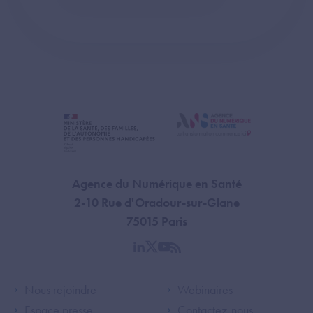
Agence du Numérique en Santé
2-10 Rue d'Oradour-sur-Glane
75015 Paris
linkedin
twitter
youtube
rss
Footer Left ANS
Footer Right A
Nous rejoindre
Webinaires
Espace presse
Contactez-nous