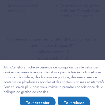
Inscrivez-vous à la
Contactez-nous (support
newsletter
dédié aux Entreprises du
numérique en santé)
Footer Bottom ANS
Ministère de la santé, des familles, de l'autonomie et des
personnes handicapées
Legifrance.gouv.fr
Service-public.fr
Mentions légales
Afin d’améliorer votre expérience de navigation, ce site utilise des
Politique de protection des données personnelles
cookies destinées à réaliser des statistiques de fréquentation et vous
Politique de gestion de cookies
proposer des vidéos, des boutons de partage, des remontées de
contenus de plateformes sociales et des contenus animés et interactifs.
Gestion des cookies
Pour en savoir plus, nous vous invitons à prendre connaissance de la
Plan du site
Besoi
politique de gestion de cookies.
d'être
Accessibilité : partiellement conforme
guidé
Tout accepter
Tout refuser
?