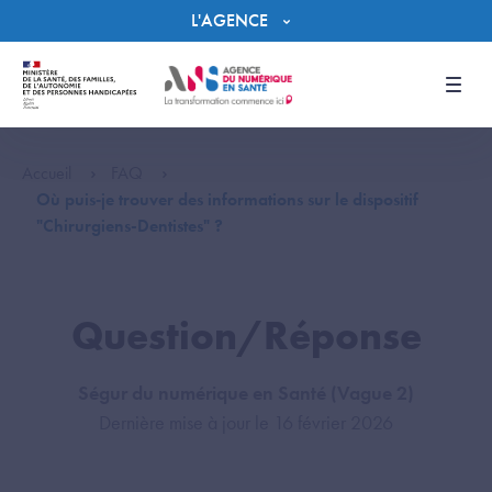
Panneau de gestion des cookies
L'AGENCE
Men
Accueil
FAQ
Où puis‑je trouver des informations sur le dispositif
"Chirurgiens-Dentistes" ?
Question/Réponse
Ségur du numérique en Santé (Vague 2)
Dernière mise à jour le 16 février 2026