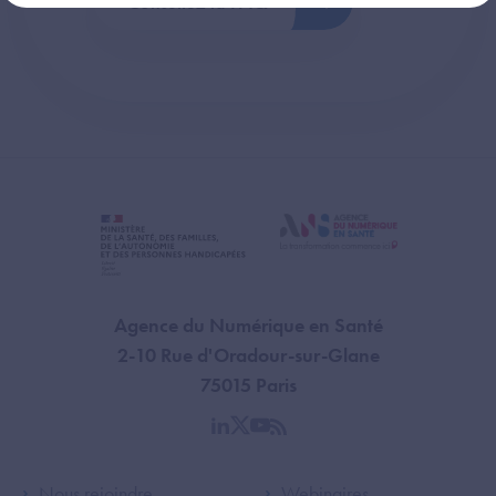
Consultez la FAQ
Agence du Numérique en Santé
2-10 Rue d'Oradour-sur-Glane
75015 Paris
linkedin
twitter
youtube
rss
Nous rejoindre
Webinaires