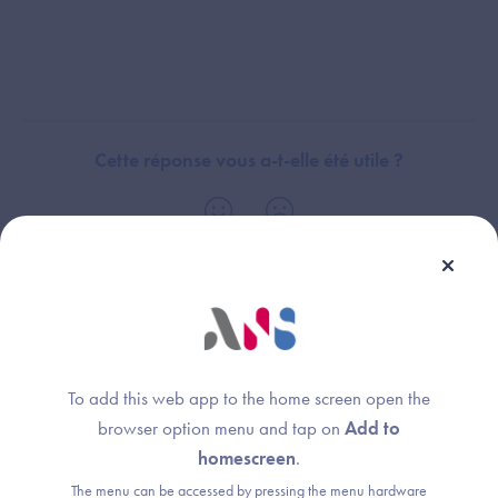
Cette réponse vous a-t-elle été utile ?
Thème :
Domaine Stratégie de continuité et de reprise d'activité -
Candidature et déclaration atteinte objectifs
To add this web app to the home screen open the
browser option menu and tap on
Add to
homescreen
.
The menu can be accessed by pressing the menu hardware