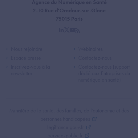
Agence du Numérique en Santé
2-10 Rue d'Oradour-sur-Glane
75015 Paris
linkedin
twitter
youtube
rss
Footer Left ANS
Footer Right A
Nous rejoindre
Webinaires
Espace presse
Contactez-nous
Inscrivez-vous à la
Contactez-nous (support
newsletter
dédié aux Entreprises du
numérique en santé)
Footer Bottom ANS
Ministère de la santé, des familles, de l'autonomie et des
personnes handicapées
Legifrance.gouv.fr
Service-public.fr