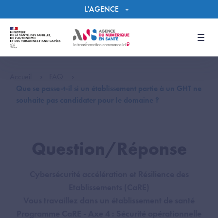
Panneau de gestion des cookies
L'AGENCE
Men
Accueil
FAQ
Que se passe-t-il si un établissement partie à un GHT ne
souhaite pas candidater pour le domaine ?
Question/Réponse
Cybersécurité accélération et Résilience des
Etablissements (CaRE)
Vous travaillez dans un établissement de santé
Programme CaRE - Axe 4 : Sécurité opérationnelle