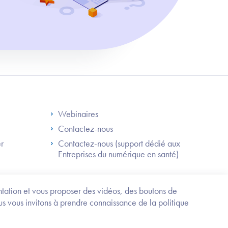
S
Footer Right ANS
Webinaires
Contactez-nous
er
Contactez-nous (support dédié aux
Entreprises du numérique en santé)
Besoin
d'être
guidé
entation et vous proposer des vidéos, des boutons de
?
us vous invitons à prendre connaissance de la politique
Trouvez
l'information
ou
Service-public.fr
Mentions légales