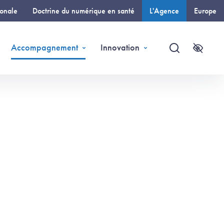
ionale
Doctrine du numérique en santé
L'Agence
Europe
(page courante)
Accompagnement
Innovation
Recherche
Accessi