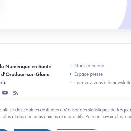
Footer Left AN
Nous rejoindre
du Numérique en Santé
Espace presse
 d'Oradour-sur-Glane
ris
Inscrivez-vous à la newslett
tter
youtube
rss
 utilise des cookies destinées à réaliser des statistiques de fréqu
les et des contenus animés et interactifs. Pour en savoir plus, no
onomie et des personnes handicapées
Legifrance.gouv.fr