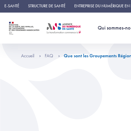
Panneau de gestion des cookies
E-SANTÉ
STRUCTURE DE SANTÉ
ENTREPRISE DU NUMÉRIQUE EN
Qui sommes-no
Accueil
FAQ
Que sont les Groupements Régio