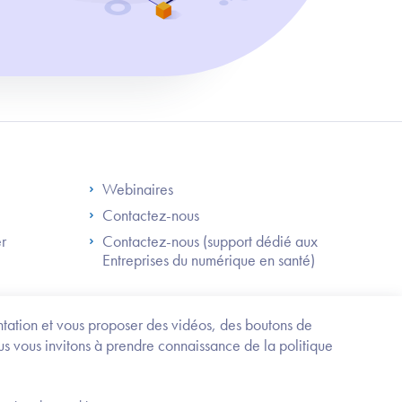
S
Footer Right ANS
Webinaires
Contactez-nous
er
Contactez-nous (support dédié aux
Entreprises du numérique en santé)
Besoin
d'être
guidé
entation et vous proposer des vidéos, des boutons de
?
us vous invitons à prendre connaissance de la politique
Trouvez
l'information
ou
Service-public.fr
Mentions légales
la