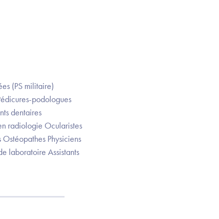
es (PS militaire)
Pédicures-podologues
nts dentaires
en radiologie Ocularistes
es Ostéopathes Physiciens
e laboratoire Assistants