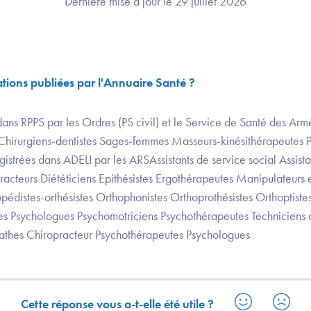
Dernière mise à jour le 29 juillet 2026
ations publiées par l'Annuaire Santé ?
dans RPPS par les Ordres (PS civil) et le Service de Santé des Armé
hirurgiens-dentistes Sages-femmes Masseurs-kinésithérapeutes 
egistrées dans ADELI par les ARSAssistants de service social Assista
racteurs Diététiciens Epithésistes Ergothérapeutes Manipulateurs 
opédistes-orthésistes Orthophonistes Orthoprothésistes Orthoptist
s Psychologues Psychomotriciens Psychothérapeutes Techniciens d
pathes Chiropracteur Psychothérapeutes Psychologues
Cette réponse vous a-t-elle été utile ?