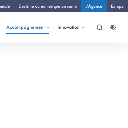
ionale
Doctrine du numérique en santé
L'Agence
Europe
(page courante)
Accompagnement
Innovation
Recherche
Accessi