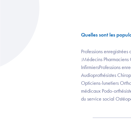
Quelles sont les popul
Professions enregistrées 
:Médecins Pharmaciens C
InfirmiersProfessions enr
Audioprothésistes Chirop
Opticiens-lunetiers Orth
médicaux Podo-orthésiste
du service social Ostéo