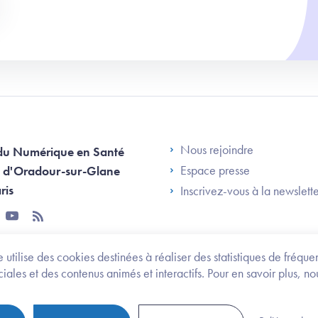
Footer Left AN
Nous rejoindre
du Numérique en Santé
Espace presse
 d'Oradour-sur-Glane
ris
Inscrivez-vous à la newslett
tter
youtube
rss
 utilise des cookies destinées à réaliser des statistiques de fréqu
les et des contenus animés et interactifs. Pour en savoir plus, no
onomie et des personnes handicapées
Legifrance.gouv.fr