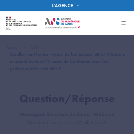
Panneau de gestion des cookies
L'AGENCE
Men
Accueil
FAQ
Quelles sont les trois types de boîtes aux lettres MSSanté
disponibles dans l’Espace de Confiance pour les
professionnels habilités ?
Question/Réponse
Messagerie Sécurisée de Santé - MSSanté
Dernière mise à jour le 29 juillet 2026