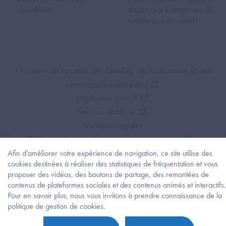
newsletter
dédié aux Entreprises du
numérique en santé)
Footer Bottom ANS
Ministère de la santé, des familles, de l'autonomie et des
personnes handicapées
Legifrance.gouv.fr
Service-public.fr
Mentions légales
Politique de protection des données personnelles
Politique de gestion de cookies
Afin d’améliorer votre expérience de navigation, ce site utilise des
cookies destinées à réaliser des statistiques de fréquentation et vous
Gestion des cookies
proposer des vidéos, des boutons de partage, des remontées de
Plan du site
contenus de plateformes sociales et des contenus animés et interactifs.
Accessibilité : partiellement conforme
Pour en savoir plus, nous vous invitons à prendre connaissance de la
Besoi
politique de gestion de cookies.
d'être
guidé