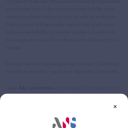
Ce type de boîte aux lettres est ouverte par le responsable
opérationnel c'est-à-dire un professionnel habilité ou un
professionnel exerçant son activité au sein de la structure.
Dans le cas où le Responsable opérationnel n’est pas un
professionnel habilité, il n’est pas habilité à accéder à la
BAL organisationnelle et aux données des patients pris en
charges.
Exemple : service-cardiologie@xyz.mssante.fr ; cabinet-dr-
martin@xyz.mssante.fr ; service-pr-dupont@xyz.mssantefr.
-
La « BAL applicative »
est associée à un logiciel métier
ou à une machine (dossier patient informatisé, système
d’information de laboratoire, serveur de résultats, etc…) et
accessible directement par le logiciel ou la machine. Elle
est utilisée à des fins d’envois ou de réception
automatisées. Ces boites doivent être créées sous la