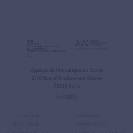
Agence du Numérique en Santé
2-10 Rue d'Oradour-sur-Glane
75015 Paris
linkedin
twitter
youtube
rss
Footer Left ANS
Footer Right A
Nous rejoindre
Webinaires
Espace presse
Contactez-nous
Inscrivez-vous à la
Contactez-nous (support