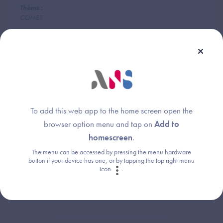
Thème :
COMET
Une question ?
To add this web app to the home screen open the
browser option menu and tap on
Add to
Retrouvez les réponses aux questions les
homescreen
.
plus fréquentes (FAQ).
The menu can be accessed by pressing the menu hardware
button if your device has one, or by tapping the top right menu
icon
.
Consultez la FAQ