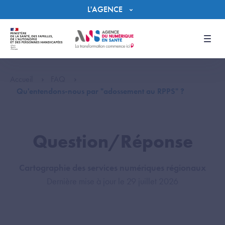
Panneau de gestion des cookies
L'AGENCE
Men
Accueil
FAQ
Qu'entendons-nous par "adossement au RPPS" ?
Question/Réponse
Cartographie des services numériques régionaux
Dernière mise à jour le 29 juillet 2026