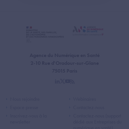
Agence du Numérique en Santé
2-10 Rue d'Oradour-sur-Glane
75015 Paris
linkedin
twitter
youtube
rss
Footer Left ANS
Footer Right A
Nous rejoindre
Webinaires
Espace presse
Contactez-nous
Inscrivez-vous à la
Contactez-nous (support
newsletter
dédié aux Entreprises du
numérique en santé)