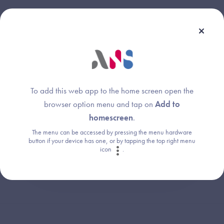
Une question ?
Retrouvez les réponses aux questions les
To add this web app to the home screen open the
plus fréquentes (FAQ).
browser option menu and tap on
Add to
homescreen
.
Consultez la FAQ
The menu can be accessed by pressing the menu hardware
button if your device has one, or by tapping the top right menu
icon
.