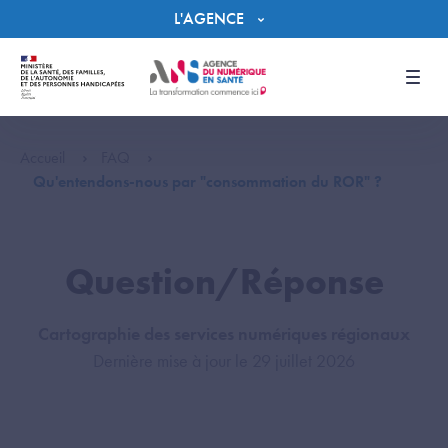
Panneau de gestion des cookies
L'AGENCE
Men
Accueil
FAQ
Qu'entendons-nous par "consommation du ROR" ?
Question/Réponse
Cartographie des services numériques régionaux
Dernière mise à jour le 29 juillet 2026