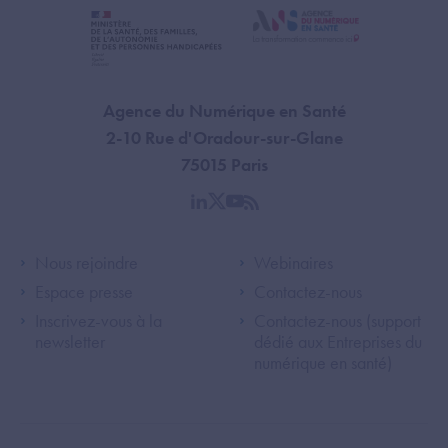
Agence du Numérique en Santé
2-10 Rue d'Oradour-sur-Glane
75015 Paris
linkedin
twitter
youtube
rss
Footer Left ANS
Footer Right A
Nous rejoindre
Webinaires
Espace presse
Contactez-nous
Inscrivez-vous à la
Contactez-nous (support
newsletter
dédié aux Entreprises du
numérique en santé)