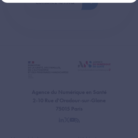
Consultez la FAQ
Agence du Numérique en Santé
2-10 Rue d'Oradour-sur-Glane
75015 Paris
linkedin
twitter
youtube
rss