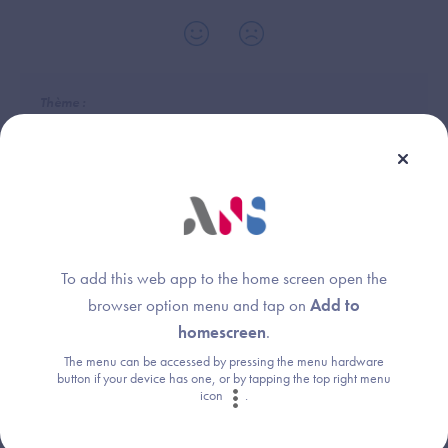
Thème :
Définition
Donnée de santé
To add this web app to the home screen open the
browser option menu and tap on
Add to
Une question ?
homescreen
.
Retrouvez les réponses aux questions les
The menu can be accessed by pressing the menu hardware
button if your device has one, or by tapping the top right menu
plus fréquentes (FAQ).
icon
.