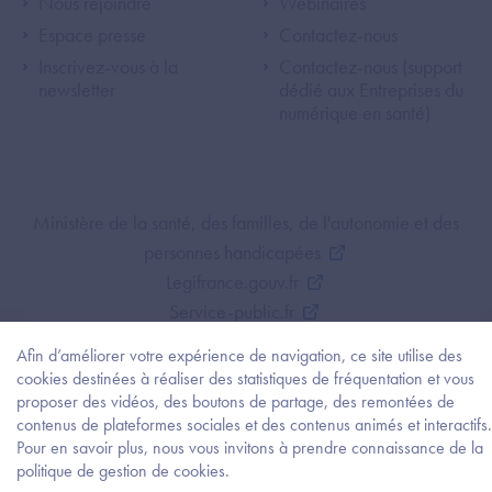
Footer Left ANS
Footer Right A
Nous rejoindre
Webinaires
Espace presse
Contactez-nous
Inscrivez-vous à la
Contactez-nous (support
newsletter
dédié aux Entreprises du
numérique en santé)
Footer Bottom ANS
Ministère de la santé, des familles, de l'autonomie et des
personnes handicapées
Legifrance.gouv.fr
Service-public.fr
Mentions légales
Afin d’améliorer votre expérience de navigation, ce site utilise des
Politique de protection des données personnelles
cookies destinées à réaliser des statistiques de fréquentation et vous
Politique de gestion de cookies
proposer des vidéos, des boutons de partage, des remontées de
contenus de plateformes sociales et des contenus animés et interactifs.
Gestion des cookies
Pour en savoir plus, nous vous invitons à prendre connaissance de la
Plan du site
Besoi
politique de gestion de cookies.
d'être
Accessibilité : partiellement conforme