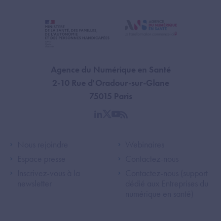
Agence du Numérique en Santé
2-10 Rue d'Oradour-sur-Glane
75015 Paris
linkedin
twitter
youtube
rss
Footer Left ANS
Footer Right A
Nous rejoindre
Webinaires
Espace presse
Contactez-nous
Inscrivez-vous à la
Contactez-nous (support
newsletter
dédié aux Entreprises du
numérique en santé)