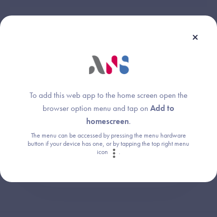
Une question ?
To add this web app to the home screen open the
Retrouvez les réponses aux questions les
browser option menu and tap on
Add to
plus fréquentes (FAQ).
homescreen
.
The menu can be accessed by pressing the menu hardware
Consultez la FAQ
button if your device has one, or by tapping the top right menu
icon
.