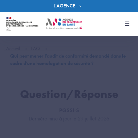
Panneau de gestion des cookies
L'AGENCE
Men
Accueil
FAQ
Qui peut mener l'audit de conformité demandé dans le
cadre d'une homologation de sécurité ?
Question/Réponse
PGSSI-S
Dernière mise à jour le 29 juillet 2026