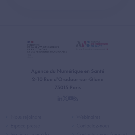
Agence du Numérique en Santé
2-10 Rue d'Oradour-sur-Glane
75015 Paris
linkedin
twitter
youtube
rss
Footer Left ANS
Footer Right A
Nous rejoindre
Webinaires
Espace presse
Contactez-nous
Inscrivez-vous à la
Contactez-nous (support