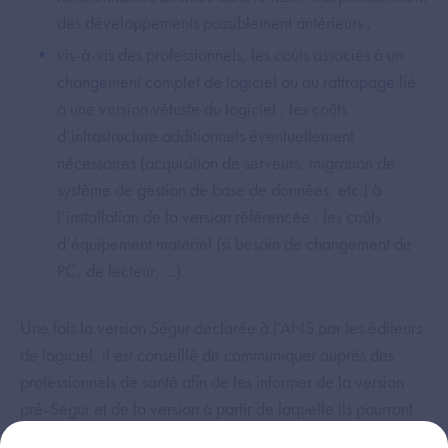
des développements possiblement antérieurs ;
vis-à-vis des professionnels, les coûts associés à un
changement complet de logiciel ou au rattrapage lié
à une version vétuste du logiciel ; les coûts
d’infrastructure additionnels éventuellement
nécessaires (acquisition de serveurs, migration de
système de gestion de base de données, etc.) à
l’installation de la version référencée ; les coûts
d’équipement matériel (si besoin de changement de
PC, de lecteur, ...).
Une fois la version Ségur déclarée à l'ANS par les éditeurs
de logiciel, il est conseillé de communiquer auprès des
professionnels de santé afin de les informer de la version
pré-Ségur et de la version à partir de laquelle ils pourront
bénéficier de la version référencée Ségur sans frais