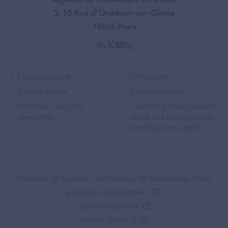
2-10 Rue d'Oradour-sur-Glane
75015 Paris
linkedin
twitter
youtube
rss
Footer Left ANS
Footer Right A
Nous rejoindre
Webinaires
Espace presse
Contactez-nous
Inscrivez-vous à la
Contactez-nous (support
newsletter
dédié aux Entreprises du
numérique en santé)
Footer Bottom ANS
Ministère de la santé, des familles, de l'autonomie et des
personnes handicapées
Legifrance.gouv.fr
Service-public.fr